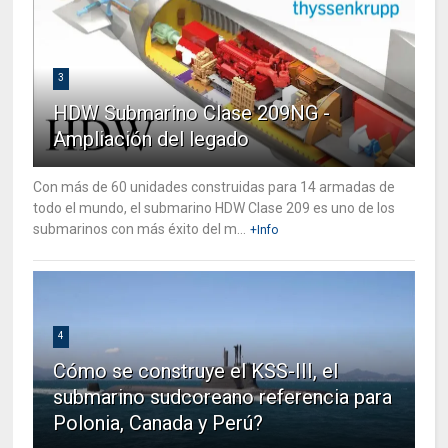
3
HDW Submarino Clase 209NG -
Ampliación del legado
Con más de 60 unidades construidas para 14 armadas de
todo el mundo, el submarino HDW Clase 209 es uno de los
submarinos con más éxito del m...
+Info
4
Cómo se construye el KSS-III, el
submarino sudcoreano referencia para
Polonia, Canada y Perú?