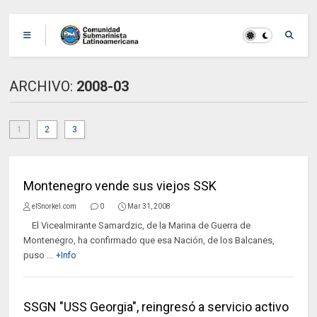
ARCHIVO:
2008-03
1
2
3
Montenegro vende sus viejos SSK
elSnorkel.com
0
Mar 31, 2008
El Vicealmirante Samardzic, de la Marina de Guerra de
Montenegro, ha confirmado que esa Nación, de los Balcanes,
puso ...
+Info
SSGN "USS Georgia", reingresó a servicio activo