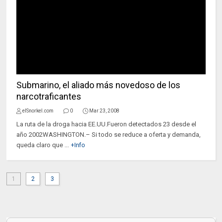
Submarino, el aliado más novedoso de los
narcotraficantes
elSnorkel.com
0
Mar 23, 2008
La ruta de la droga hacia EE.UU.Fueron detectados 23 desde el
año 2002WASHINGTON.– Si todo se reduce a oferta y demanda,
queda claro que ...
+Info
1
2
3