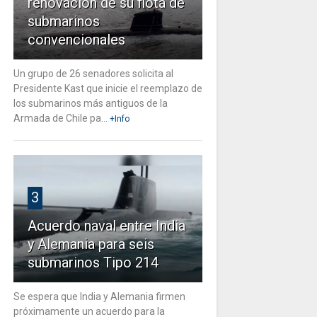
renovación de su flota de
submarinos
convencionales
Un grupo de 26 senadores solicita al
Presidente Kast que inicie el reemplazo de
los submarinos más antiguos de la
Armada de Chile pa...
+Info
3
Acuerdo naval entre India
y Alemania para seis
submarinos Tipo 214
Se espera que India y Alemania firmen
próximamente un acuerdo para la