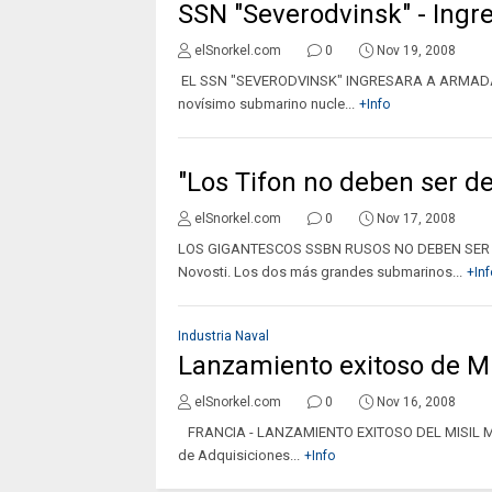
SSN "Severodvinsk" - Ingre
elSnorkel.com
0
Nov 19, 2008
EL SSN "SEVERODVINSK" INGRESARA A ARMADA RU
novísimo submarino nucle...
+Info
"Los Tifon no deben ser 
elSnorkel.com
0
Nov 17, 2008
LOS GIGANTESCOS SSBN RUSOS NO DEBEN SER DE
Novosti. Los dos más grandes submarinos...
+Inf
Industria Naval
Lanzamiento exitoso de M
elSnorkel.com
0
Nov 16, 2008
FRANCIA - LANZAMIENTO EXITOSO DEL MISIL M51 
de Adquisiciones...
+Info