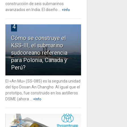
construcción de seis submarinos
avanzados en India. El diseño ...
+Info
4
Cómo se construye el
KSS-III, el submarino
sudcoreano referencia
para Polonia, Canada y
Perú?
El «An Mu» (SS-085) es la segunda unidad
del tipo Dosan An Changho. Al igual que el
prototipo, fue construido en los astilleros
DSME (ahora ...
+Info