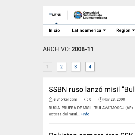
MENU
Inicio
Latinoamerica
Región
ARCHIVO:
2008-11
1
2
3
4
SSBN ruso lanzó misil "Bul
elSnorkel.com
0
Nov 28, 2008
RUSIA: PRUEBA DE MISIL “BULAVA”MOSCU (AP) - L
exitosa del misil...
+Info