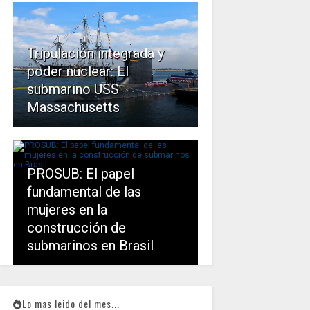
Tripulación integrada y
poder nuclear: El
submarino USS
Massachusetts
PROSUB: El papel
fundamental de las
mujeres en la
construcción de
submarinos en Brasil
Lo mas leido del mes...