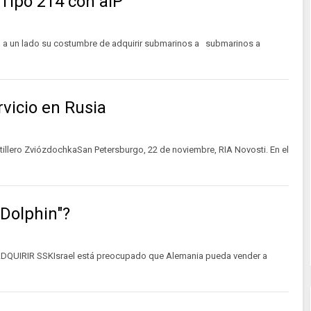
Tipo 214 con aIP
un lado su costumbre de adquirir submarinos a submarinos a
rvicio en Rusia
stillero ZviózdochkaSan Petersburgo, 22 de noviembre, RIA Novosti. En el
"Dolphin"?
QUIRIR SSKIsrael está preocupado que Alemania pueda vender a