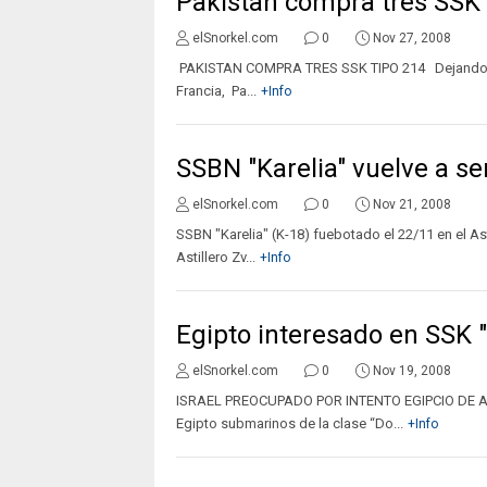
Pakistan compra tres SSK 
elSnorkel.com
0
Nov 27, 2008
PAKISTAN COMPRA TRES SSK TIPO 214 Dejando a 
Francia, Pa...
+Info
SSBN "Karelia" vuelve a se
elSnorkel.com
0
Nov 21, 2008
SSBN "Karelia" (K-18) fuebotado el 22/11 en el A
Astillero Zv...
+Info
Egipto interesado en SSK 
elSnorkel.com
0
Nov 19, 2008
ISRAEL PREOCUPADO POR INTENTO EGIPCIO DE AD
Egipto submarinos de la clase “Do...
+Info