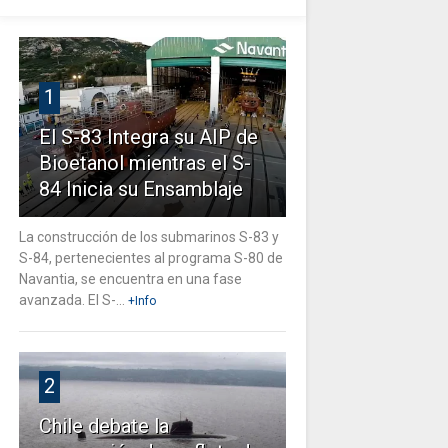
1
El S-83 Integra su AIP de
Bioetanol mientras el S-
84 Inicia su Ensamblaje
La construcción de los submarinos S-83 y
S-84, pertenecientes al programa S-80 de
Navantia, se encuentra en una fase
avanzada. El S-...
+Info
2
Chile debate la