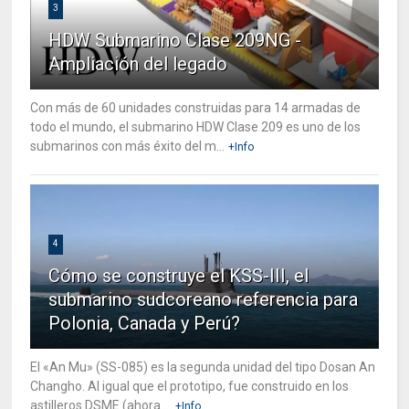
3
HDW Submarino Clase 209NG -
Ampliación del legado
Con más de 60 unidades construidas para 14 armadas de
todo el mundo, el submarino HDW Clase 209 es uno de los
submarinos con más éxito del m...
+Info
4
Cómo se construye el KSS-III, el
submarino sudcoreano referencia para
Polonia, Canada y Perú?
El «An Mu» (SS-085) es la segunda unidad del tipo Dosan An
Changho. Al igual que el prototipo, fue construido en los
astilleros DSME (ahora ...
+Info