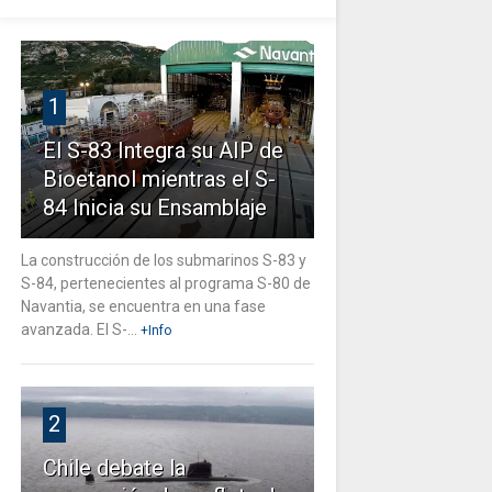
1
El S-83 Integra su AIP de
Bioetanol mientras el S-
84 Inicia su Ensamblaje
La construcción de los submarinos S-83 y
S-84, pertenecientes al programa S-80 de
Navantia, se encuentra en una fase
avanzada. El S-...
+Info
2
Chile debate la