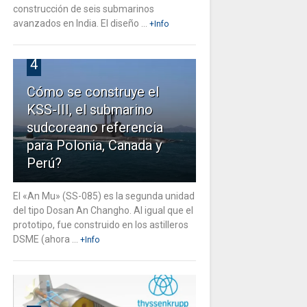
construcción de seis submarinos
avanzados en India. El diseño ...
+Info
4
Cómo se construye el
KSS-III, el submarino
sudcoreano referencia
para Polonia, Canada y
Perú?
El «An Mu» (SS-085) es la segunda unidad
del tipo Dosan An Changho. Al igual que el
prototipo, fue construido en los astilleros
DSME (ahora ...
+Info