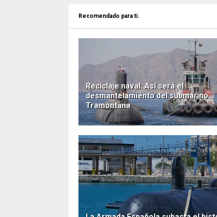
Recomendado para ti.
Reciclaje naval: Así será el
desmantelamiento del submarino
Tramontana
La Armada Española subasta el his