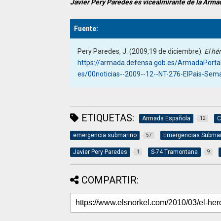
Javier Pery Paredes es vicealmirante de la Arma
Fuente:
Pery Paredes, J. (2009,19 de diciembre).
El hé
https://armada.defensa.gob.es/ArmadaPorta
es/00noticias--2009--12--NT-276-ElPais-Sem
ETIQUETAS:
Armada Española
C
12
emergencia submarino
Emergencias Submar
57
Javier Pery Paredes
S-74 Tramontana
1
9
COMPARTIR: