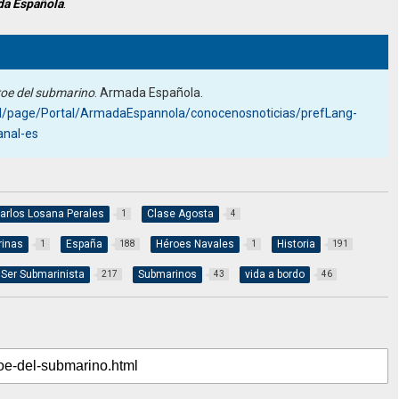
da Española
.
roe del submarino
. Armada Española.
l/page/Portal/ArmadaEspannola/conocenosnoticias/prefLang-
anal-es
arlos Losana Perales
Clase Agosta
1
4
inas
España
Héroes Navales
Historia
1
188
1
191
Ser Submarinista
Submarinos
vida a bordo
217
43
46