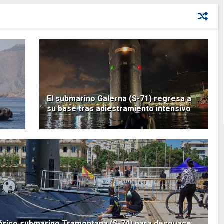
El submarino Galerna (S-71) regresa a
su base tras adiestramiento intensivo
tórico submarino Tramontana (S-74) para desguace