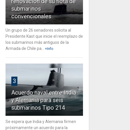
renovación de su flota de
submarinos
convencionales
Un grupo de 26 senadores solicita al
Presidente Kast que inicie el reemplazo de
los submarinos más antiguos de la
Armada de Chile pa...
+Info
3
Acuerdo naval entre India
y Alemania para seis
submarinos Tipo 214
Se espera que India y Alemania firmen
próximamente un acuerdo para la