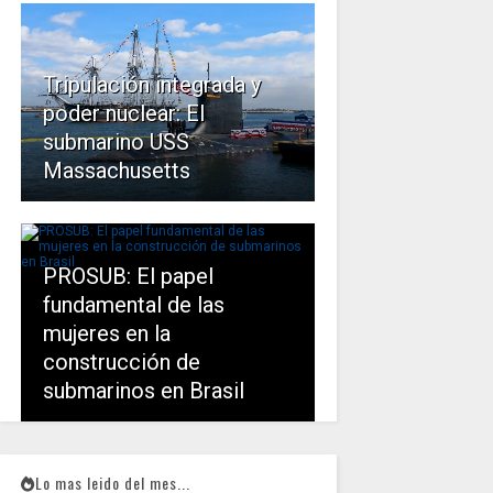
Tripulación integrada y
poder nuclear: El
submarino USS
Massachusetts
PROSUB: El papel
fundamental de las
mujeres en la
construcción de
submarinos en Brasil
Lo mas leido del mes...