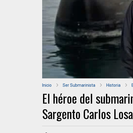
Inicio
Ser Submarinista
Historia
El héroe del submari
Sargento Carlos Los