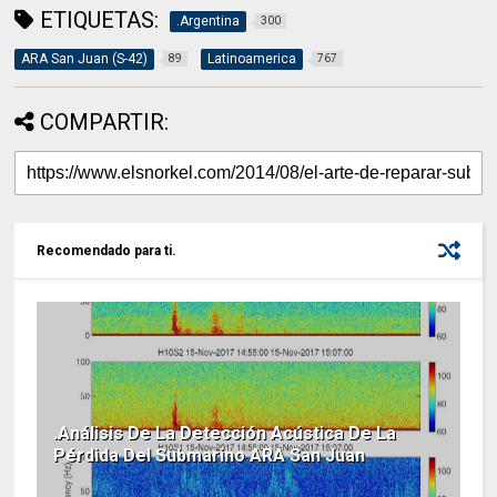
ETIQUETAS:
.Argentina
300
ARA San Juan (S-42)
Latinoamerica
89
767
COMPARTIR:
Recomendado para ti.
.Análisis De La Detección Acústica De La
Pérdida Del Submarino ARA San Juan