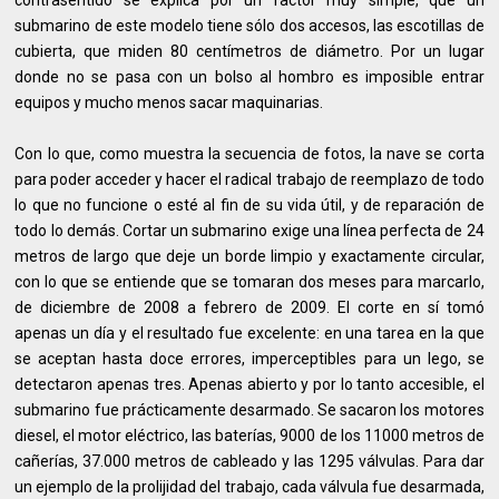
contrasentido se explica por un factor muy simple, que un
submarino de este modelo tiene sólo dos accesos, las escotillas de
cubierta, que miden 80 centímetros de diámetro. Por un lugar
donde no se pasa con un bolso al hombro es imposible entrar
equipos y mucho menos sacar maquinarias.
Con lo que, como muestra la secuencia de fotos, la nave se corta
para poder acceder y hacer el radical trabajo de reemplazo de todo
lo que no funcione o esté al fin de su vida útil, y de reparación de
todo lo demás. Cortar un submarino exige una línea perfecta de 24
metros de largo que deje un borde limpio y exactamente circular,
con lo que se entiende que se tomaran dos meses para marcarlo,
de diciembre de 2008 a febrero de 2009. El corte en sí tomó
apenas un día y el resultado fue excelente: en una tarea en la que
se aceptan hasta doce errores, imperceptibles para un lego, se
detectaron apenas tres. Apenas abierto y por lo tanto accesible, el
submarino fue prácticamente desarmado. Se sacaron los motores
diesel, el motor eléctrico, las baterías, 9000 de los 11000 metros de
cañerías, 37.000 metros de cableado y las 1295 válvulas. Para dar
un ejemplo de la prolijidad del trabajo, cada válvula fue desarmada,