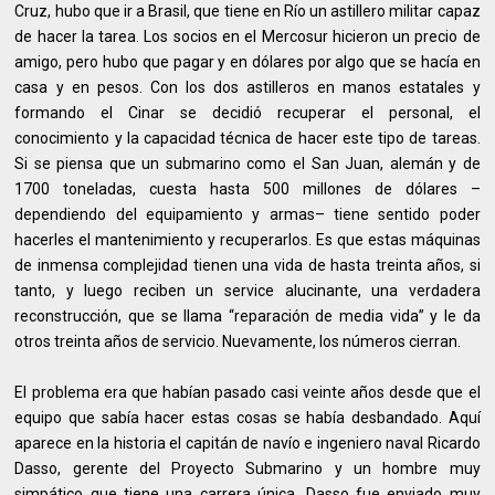
Cruz, hubo que ir a Brasil, que tiene en Río un astillero militar capaz
de hacer la tarea. Los socios en el Mercosur hicieron un precio de
amigo, pero hubo que pagar y en dólares por algo que se hacía en
casa y en pesos. Con los dos astilleros en manos estatales y
formando el Cinar se decidió recuperar el personal, el
conocimiento y la capacidad técnica de hacer este tipo de tareas.
Si se piensa que un submarino como el San Juan, alemán y de
1700 toneladas, cuesta hasta 500 millones de dólares –
dependiendo del equipamiento y armas– tiene sentido poder
hacerles el mantenimiento y recuperarlos. Es que estas máquinas
de inmensa complejidad tienen una vida de hasta treinta años, si
tanto, y luego reciben un service alucinante, una verdadera
reconstrucción, que se llama “reparación de media vida” y le da
otros treinta años de servicio. Nuevamente, los números cierran.
El problema era que habían pasado casi veinte años desde que el
equipo que sabía hacer estas cosas se había desbandado. Aquí
aparece en la historia el capitán de navío e ingeniero naval Ricardo
Dasso, gerente del Proyecto Submarino y un hombre muy
simpático que tiene una carrera única. Dasso fue enviado muy