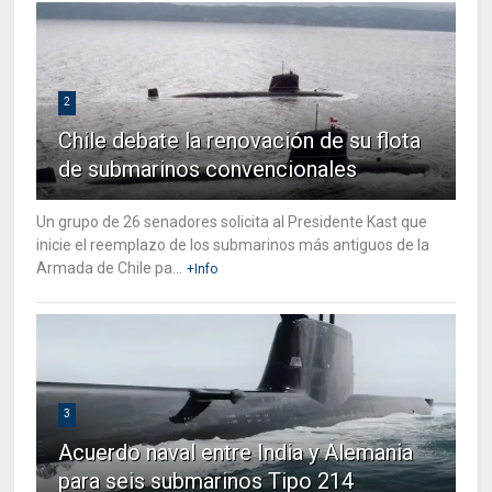
2
Chile debate la renovación de su flota
de submarinos convencionales
Un grupo de 26 senadores solicita al Presidente Kast que
inicie el reemplazo de los submarinos más antiguos de la
Armada de Chile pa...
+Info
3
Acuerdo naval entre India y Alemania
para seis submarinos Tipo 214