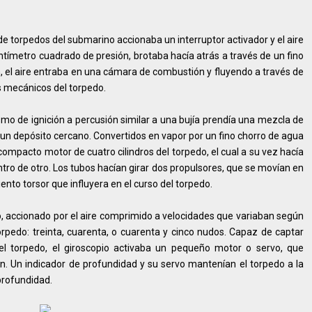
e torpedos del submarino accionaba un interruptor activador y el aire
ntímetro cuadrado de presión, brotaba hacía atrás a través de un fino
 el aire entraba en una cámara de combustión y fluyendo a través de
s mecánicos del torpedo.
o de ignición a percusión similar a una bujía prendía una mezcla de
 un depósito cercano. Convertidos en vapor por un fino chorro de agua
ompacto motor de cuatro cilindros del torpedo, el cual a su vez hacía
tro de otro. Los tubos hacían girar dos propulsores, que se movían en
ento torsor que influyera en el curso del torpedo.
, accionado por el aire comprimido a velocidades que variaban según
orpedo: treinta, cuarenta, o cuarenta y cinco nudos. Capaz de captar
 el torpedo, el giroscopio activaba un pequeño motor o servo, que
n. Un indicador de profundidad y su servo mantenían el torpedo a la
profundidad.