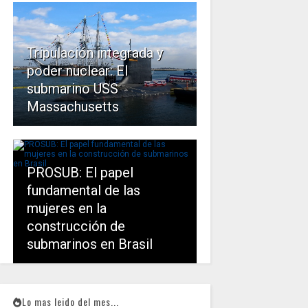
Tripulación integrada y
poder nuclear: El
submarino USS
Massachusetts
PROSUB: El papel
fundamental de las
mujeres en la
construcción de
submarinos en Brasil
Lo mas leido del mes...