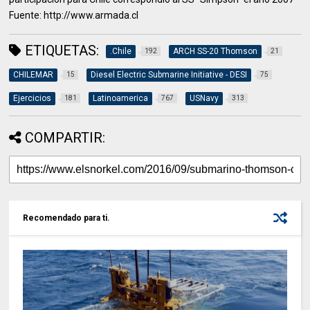
Fuente: http://www.armada.cl
ETIQUETAS:
.Chile
ARCH SS-20 Thomson
192
21
CHILEMAR
Diesel Electric Submarine Initiative - DESI
15
75
Ejercicios
Latinoamerica
USNavy
181
767
313
COMPARTIR:
Recomendado para ti.