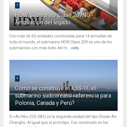
3
HDW Submarino Clase 209NG -
Ampliación del legado
Con más de 60 unidades construidas para 14 armadas de
todo el mundo, el submarino HDW Clase 209 es uno de los
submarinos con más éxito del m...
+Info
4
Cómo se construye el KSS-III, el
submarino sudcoreano referencia para
Polonia, Canada y Perú?
El «An Mu» (SS-085) es la segunda unidad del tipo Dosan An
Changho. Al igual que el prototipo, fue construido en los