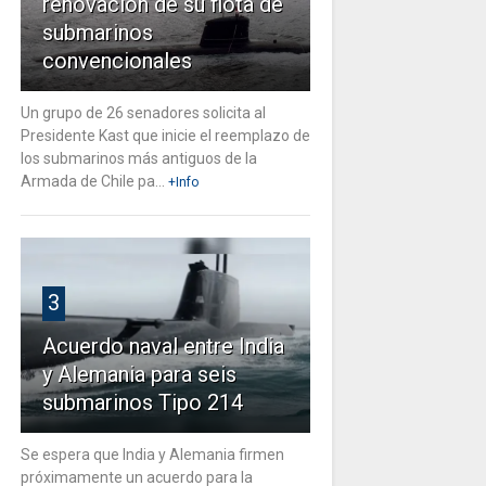
renovación de su flota de
submarinos
convencionales
Un grupo de 26 senadores solicita al
Presidente Kast que inicie el reemplazo de
los submarinos más antiguos de la
Armada de Chile pa...
+Info
3
Acuerdo naval entre India
y Alemania para seis
submarinos Tipo 214
Se espera que India y Alemania firmen
próximamente un acuerdo para la