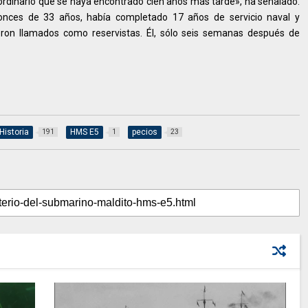
raordinario que se haya encontrado cien años más tarde», ha señalado.
onces de 33 años, había completado 17 años de servicio naval y
ron llamados como reservistas. Él, sólo seis semanas después de
Historia
HMS E5
pecios
191
1
23