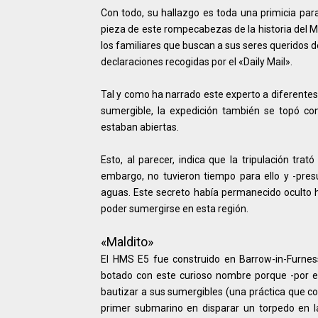
Con todo, su hallazgo es toda una primicia par
pieza de este rompecabezas de la historia del M
los familiares que buscan a sus seres queridos d
declaraciones recogidas por el «Daily Mail».
Tal y como ha narrado este experto a diferentes
sumergible, la expedición también se topó co
estaban abiertas.
Esto, al parecer, indica que la tripulación t
embargo, no tuvieron tiempo para ello y -pre
aguas. Este secreto había permanecido oculto h
poder sumergirse en esta región.
«Maldito»
El HMS E5 fue construido en Barrow-in-Furness
botado con este curioso nombre porque -por e
bautizar a sus sumergibles (una práctica que co
primer submarino en disparar un torpedo en l