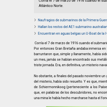
Corría el 7 de marzo de 1916 cuando el su
Atlántico Norte.
Naufragios de submarinos de la Primera Guer
Hallan los restos del AE1 submarino australi
Encuentran en aguas belgas un U-Boat de la I
Corría el 7 de marzo de 1916 cuando el submarin
Por entonces Gran Bretaña andaba inmersa en 
barruntaron que, simple y llanamente, había s
un mes, jamás se habían encontrado sus metálicos
triste jornada. Era, en definitiva, un misterio naval
No obstante, a finales del pasado noviembre un
del misterio, había sido resuelto. Y es que, mien
de Schiermonnikoog (perteneciente a los Paíse
que, en palabras de los descubridores, no enco
una mina le había hecho marcharse hasta el fon