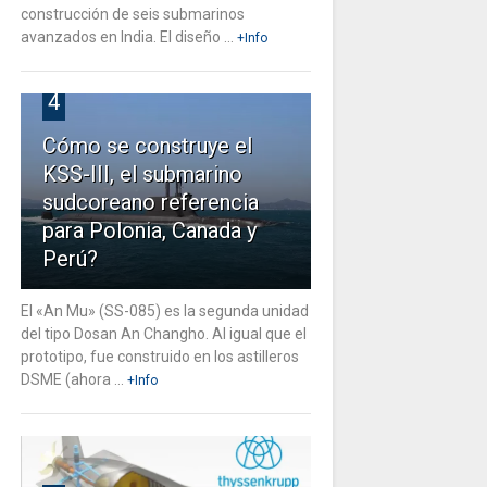
construcción de seis submarinos
avanzados en India. El diseño ...
+Info
4
Cómo se construye el
KSS-III, el submarino
sudcoreano referencia
para Polonia, Canada y
Perú?
El «An Mu» (SS-085) es la segunda unidad
del tipo Dosan An Changho. Al igual que el
prototipo, fue construido en los astilleros
DSME (ahora ...
+Info