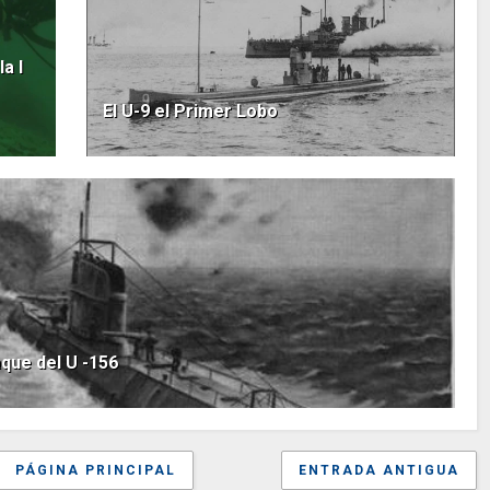
a I
El U-9 el Primer Lobo
aque del U -156
PÁGINA PRINCIPAL
ENTRADA ANTIGUA