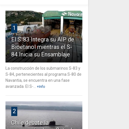
1
El S-83 Integra su AIP de
Bioetanol mientras el S-
84 Inicia su Ensamblaje
La construcción de los submarinos S-83 y
S-84, pertenecientes al programa S-80 de
Navantia, se encuentra en una fase
avanzada. El S-...
+Info
2
Chile debate la