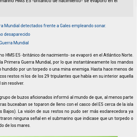
bmarino HMS E5 -británico de nacimiento- se evaporó en el
ra Mundial detectados frente a Gales empleando sonar.
ano desaparecido
 Guerra Mundial
o HMS E5 -británico de nacimiento- se evaporó en el Atlántico Norte.
la Primera Guerra Mundial, por lo que instantáneamente los mandos
ido hundido por un torpedo o una mina enemiga. Hasta hace menos de
 restos ni los de los 29 tripulantes que había en su interior aquella
 sin resolver.
 grupo de buzos aficionados informó al mundo de que, al menos parte
tras buceaban se toparon de lleno con el casco del E5 cerca de la isla
s Bajos). La visión de sus restos no pudo ser más esclarecedora ya
ntraron ninguna señal en el submarino que indicase que un torpedo o
do de los mares.