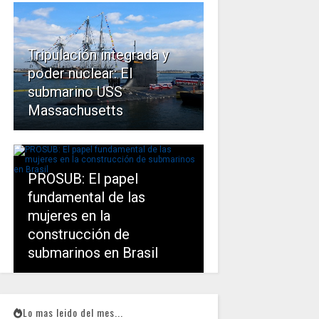
Tripulación integrada y
poder nuclear: El
submarino USS
Massachusetts
PROSUB: El papel
fundamental de las
mujeres en la
construcción de
submarinos en Brasil
Lo mas leido del mes...