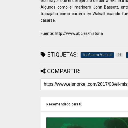
era mayor que el del ejército de tierra. «Es ext
Algunos como el marinero John Bassett, ent
trabajaba como cartero en Walsall cuando fue
casarse.
Fuente: http://www.abc.es/historia
ETIQUETAS:
1ra Guerra Mundial
14
COMPARTIR:
Recomendado para ti.