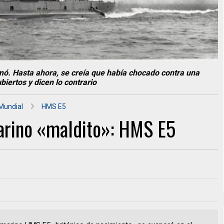
mó. Hasta ahora, se creía que había chocado contra una
iertos y dicen lo contrario
Mundial
HMS E5
arino «maldito»: HMS E5