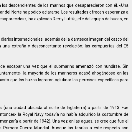
a los descendientes de los marinos que desaparecieron con él. «Una
ar del Norte ha podido aclararse. Los resultados ofrecen esperanza a
esaparecidos», ha explicado Remy Luttik, jefe del equipo de buceo, en
 diarios internacionales, además de la dantesca imagen del casco del
n una extraña y desconcertante revelación: las compuertas del E5
rató de escapar una vez que el submarino amenazó con hundirse. Sin
suntamente- la mayoría de los marineros acabó ahogándose en las
asta que los buzos lograron aglutinar los permisos específicos para
 (una ciudad ubicada al norte de Inglaterra) a partir de 1913. Fue
ntonces- la Royal Navy todavía no había adquirido la costumbre de
menzaría a partir de 1942). Una vez en las aguas, se cree que fue el
a Primera Guerra Mundial. Aunque las teorías a este respecto son