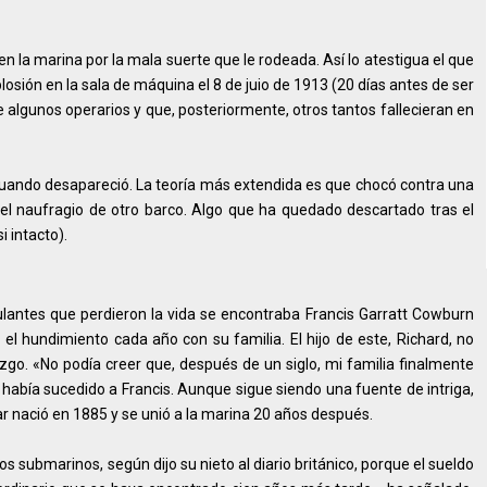
n la marina por la mala suerte que le rodeada. Así lo atestigua el que
osión en la sala de máquina el 8 de juio de 1913 (20 días antes de ser
e algunos operarios y que, posteriormente, otros tantos fallecieran en
 cuando desapareció. La teoría más extendida es que chocó contra una
el naufragio de otro barco. Algo que ha quedado descartado tras el
 intacto).
ipulantes que perdieron la vida se encontraba Francis Garratt Cowburn
el hundimiento cada año con su familia. El hijo de este, Richard, no
zgo. «No podía creer que, después de un siglo, mi familia finalmente
e había sucedido a Francis. Aunque sigue siendo una fuente de intriga,
liar nació en 1885 y se unió a la marina 20 años después.
 submarinos, según dijo su nieto al diario británico, porque el sueldo