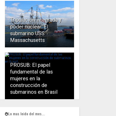
Tripulación integrada y
poder nuclear: El
submarino USS
Massachusetts
PROSUB: El papel
fundamental de las
mujeres en la
construcción de
submarinos en Brasil
Lo mas leido del mes...