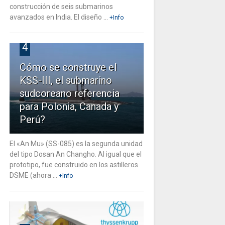
construcción de seis submarinos
avanzados en India. El diseño ...
+Info
4
Cómo se construye el
KSS-III, el submarino
sudcoreano referencia
para Polonia, Canada y
Perú?
El «An Mu» (SS-085) es la segunda unidad
del tipo Dosan An Changho. Al igual que el
prototipo, fue construido en los astilleros
DSME (ahora ...
+Info