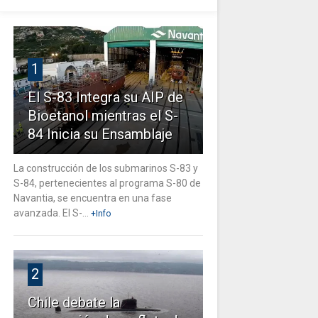
1
El S-83 Integra su AIP de
Bioetanol mientras el S-
84 Inicia su Ensamblaje
La construcción de los submarinos S-83 y
S-84, pertenecientes al programa S-80 de
Navantia, se encuentra en una fase
avanzada. El S-...
+Info
2
Chile debate la