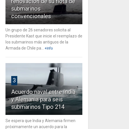
renovación de su flota de
submarinos
convencionales
Un grupo de 26 senadores solicita al
Presidente Kast que inicie el reemplazo de
los submarinos más antiguos de la
Armada de Chile pa...
+Info
3
Acuerdo naval entre India
y Alemania para seis
submarinos Tipo 214
Se espera que India y Alemania firmen
próximamente un acuerdo para la