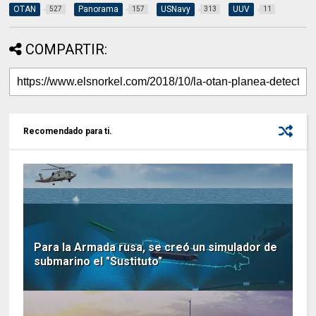
OTAN
Panorama
USNavy
UUV
527
157
313
11
COMPARTIR:
Recomendado para ti.
Para la Armada rusa, se creó un simulador de
submarino el "Sustituto"