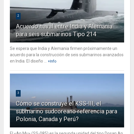
2
Acuerdo naval entre India y Alemania
para seis submarinos Tipo 214
Se espera que India y Alemania firmen próximamente un
acuerdo para la construcción de seis submarinos avanzados
en India. El diseño ...
+Info
3
Cómo se construye el KSS-III, el
submarino sudcoreano referencia para
Polonia, Canada y Perú?
El «An Mu» (SS-085) es la segunda unidad del tipo Dosan An