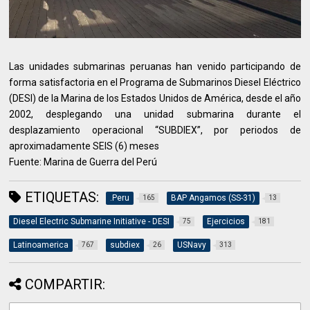
Las unidades submarinas peruanas han venido participando de
forma satisfactoria en el Programa de Submarinos Diesel Eléctrico
(DESI) de la Marina de los Estados Unidos de América, desde el año
2002, desplegando una unidad submarina durante el
desplazamiento operacional “SUBDIEX”, por periodos de
aproximadamente SEIS (6) meses
Fuente: Marina de Guerra del Perú
ETIQUETAS:
.Peru
BAP Angamos (SS-31)
165
13
Diesel Electric Submarine Initiative - DESI
Ejercicios
75
181
Latinoamerica
subdiex
USNavy
767
26
313
COMPARTIR: