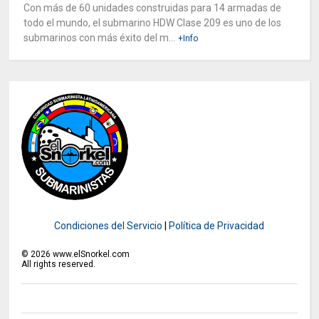
Con más de 60 unidades construidas para 14 armadas de
todo el mundo, el submarino HDW Clase 209 es uno de los
submarinos con más éxito del m...
+Info
Condiciones del Servicio
|
Política de Privacidad
©
2026
www.elSnorkel.com
All rights reserved.