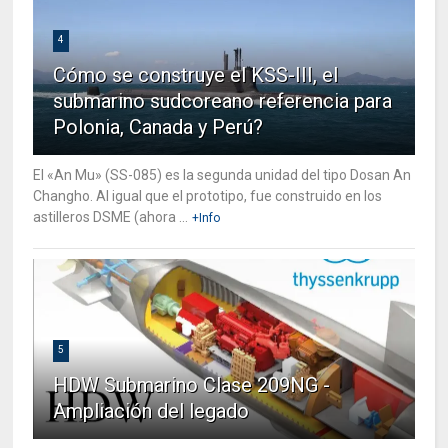
4
Cómo se construye el KSS-III, el
submarino sudcoreano referencia para
Polonia, Canada y Perú?
El «An Mu» (SS-085) es la segunda unidad del tipo Dosan An
Changho. Al igual que el prototipo, fue construido en los
astilleros DSME (ahora ...
+Info
5
HDW Submarino Clase 209NG -
Ampliación del legado