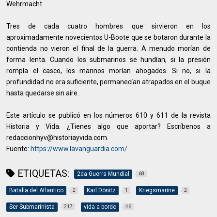
Wehrmacht.
Tres de cada cuatro hombres que sirvieron en los
aproximadamente novecientos U-Boote que se botaron durante la
contienda no vieron el final de la guerra. A menudo morían de
forma lenta. Cuando los submarinos se hundían, si la presión
rompía el casco, los marinos morían ahogados. Si no, si la
profundidad no era suficiente, permanecían atrapados en el buque
hasta quedarse sin aire.
Este artículo se publicó en los números 610 y 611 de la revista
Historia y Vida. ¿Tienes algo que aportar? Escríbenos a
redaccionhyv@historiayvida.com.
Fuente:
https://www.lavanguardia.com/
ETIQUETAS:
2da Guerra Mundial
68
Batalla del Atlantico
Karl Dönitz
Kriegsmarine
2
1
2
Ser Submarinista
vida a bordo
217
46