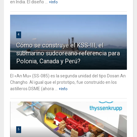
en India. El diseño ...
+Info
4
Cómo se construye el KSS-III, el
submarino sudcoreano referencia para
Polonia, Canada y Perú?
El «An Mu» (SS-085) es la segunda unidad del tipo Dosan An
Changho. Al igual que el prototipo, fue construido en los
astilleros DSME (ahora ...
+Info
5