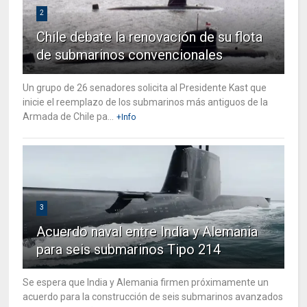
2
Chile debate la renovación de su flota
de submarinos convencionales
Un grupo de 26 senadores solicita al Presidente Kast que
inicie el reemplazo de los submarinos más antiguos de la
Armada de Chile pa...
+Info
3
Acuerdo naval entre India y Alemania
para seis submarinos Tipo 214
Se espera que India y Alemania firmen próximamente un
acuerdo para la construcción de seis submarinos avanzados