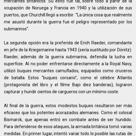
mercantes británicos. Su éxito fue tal, sobre todo a partir de la
ocupación de Noruega y Francia en 1940 y la utilización de sus
puertos, que Churchill llegó a escribir: “La única cosa que realmente
me asustó durante la guerra fue el peligro representado por los
submarinos”.
La segunda opción era la preferida de Erich Raeder, comandante
en jefe de la Kriegsmarine hasta 1943 (sería sustituido por Dönitz).
Raeder, además de la guerra submarina, defendía la lucha en
superficie. Al no poder enfrentarse directamente a la Royal Navy,
utilizó buques mercantes camuflados, equipados como cruceros
de batalla. Estos “buques corsario”, como el célebre Atlantis
(protagonista del libro y el filme Bajo diez banderas), lograron
capturar y hundir cientos de cargueros con un mínimo coste.
Al final de la guerra, estos modestos buques resultaron ser más
eficaces que los potentes acorazados alemanes. Como el colosal
Bismarck, que apenas entró en combate antes de ser hundido.
Para defenderse de esos ataques, la armada británica tomó varias
medidas. En primer lugar, intentó variar todo lo posible las rutas de