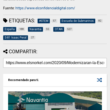
Fuente:
https://www.elconfidencialdigital.com/
ETIQUETAS:
#STEM
Escuela de Submarinos
57
82
España
Navantia
OTAN
188
55
527
S-81 Isaac Peral
27
COMPARTIR:
Recomendado para ti.