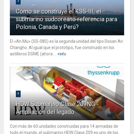
3
Cómo se construye el KSS-III, el
submarino sudcoreano referencia para
Polonia, Canada y Perú?
El «An Mu» (SS-085) es la segunda unidad del tipo Dosan An
Changho. Al igual que el prototipo, fue construido en los
astilleros DSME (ahora ...
+Info
4
HDW Submarino Clase 209NG -
Ampliación del legado
Con más de 60 unidades construidas para 14 armadas de
todo el mundo, el submarino HDW Clase 209 es uno de los