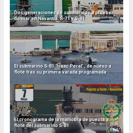
Dos generaciones de submarinos a pruebas
de mar en Navantia: S-71 y S-81
El submarino S-81 ‘Isaac Peral’ , de nuevo a
flote tras su primera varada programada
El cronograma de la maniobra de puesta a
flote del submarino S-81