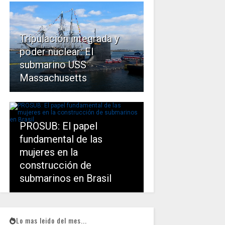
Tripulación integrada y
poder nuclear: El
submarino USS
Massachusetts
PROSUB: El papel
fundamental de las
mujeres en la
construcción de
submarinos en Brasil
Lo mas leido del mes...