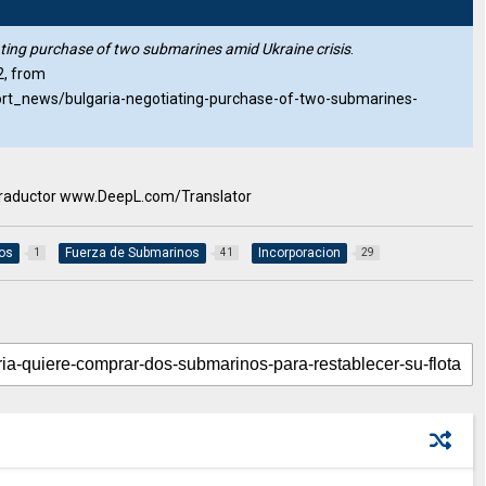
ting purchase of two submarines amid Ukraine crisis
.
2, from
hort_news/bulgaria-negotiating-purchase-of-two-submarines-
l traductor www.DeepL.com/Translator
os
Fuerza de Submarinos
Incorporacion
1
41
29