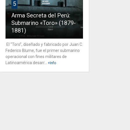
5
Arma Secreta del Perú:
Submarino «Toro» (1879-
1881)
El “Toro”, diseñado y fabricado por Juan C.
Federico Blume, fue el primer submarino
operacional con fines militares de
Latinoamérica desarr...
+Info