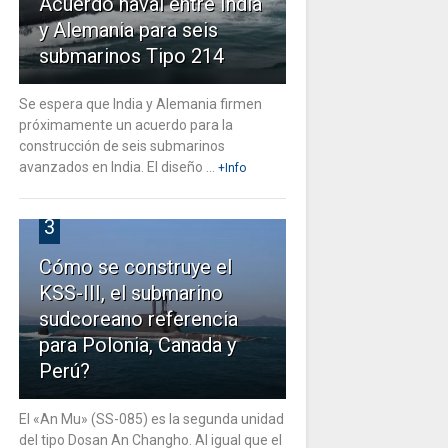
Acuerdo naval entre India
y Alemania para seis
submarinos Tipo 214
Se espera que India y Alemania firmen
próximamente un acuerdo para la
construcción de seis submarinos
avanzados en India. El diseño ...
+Info
3
Cómo se construye el
KSS-III, el submarino
sudcoreano referencia
para Polonia, Canada y
Perú?
El «An Mu» (SS-085) es la segunda unidad
del tipo Dosan An Changho. Al igual que el