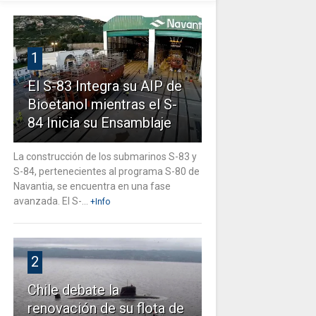
1
El S-83 Integra su AIP de
Bioetanol mientras el S-
84 Inicia su Ensamblaje
La construcción de los submarinos S-83 y
S-84, pertenecientes al programa S-80 de
Navantia, se encuentra en una fase
avanzada. El S-...
+Info
2
Chile debate la
renovación de su flota de