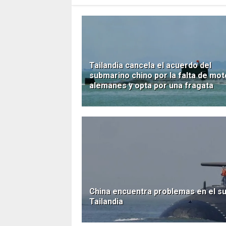
Tailandia cancela el acuerdo del
submarino chino por la falta de mo
alemanes y opta por una fragata
China encuentra problemas en el s
Tailandia