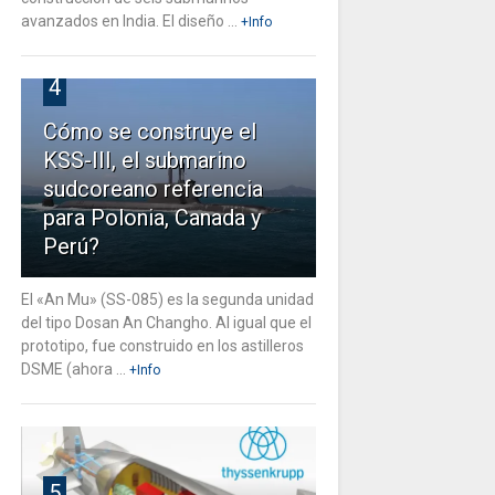
avanzados en India. El diseño ...
+Info
4
Cómo se construye el
KSS-III, el submarino
sudcoreano referencia
para Polonia, Canada y
Perú?
El «An Mu» (SS-085) es la segunda unidad
del tipo Dosan An Changho. Al igual que el
prototipo, fue construido en los astilleros
DSME (ahora ...
+Info
5