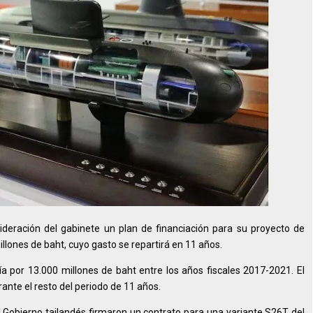
sideración del gabinete un plan de financiación para su proyecto de
llones de baht, cuyo gasto se repartirá en 11 años.
a por 13.000 millones de baht entre los años fiscales 2017-2021. El
ante el resto del periodo de 11 años.
 Gobierno tailandés firmaron un contrato para una variante S26T del