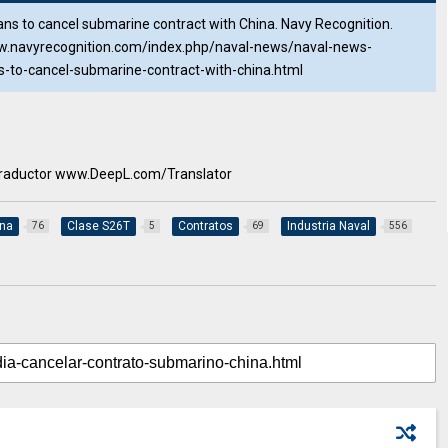
ans to cancel submarine contract with China. Navy Recognition.
ww.navyrecognition.com/index.php/naval-news/naval-news-
-to-cancel-submarine-contract-with-china.html
l traductor www.DeepL.com/Translator
ina
Clase S26T
Contratos
Industria Naval
76
5
69
556