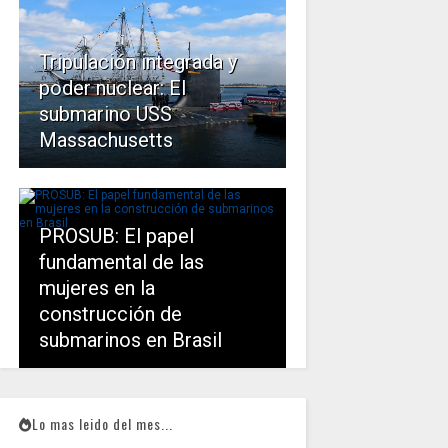
Tripulación integrada y
poder nuclear: El
submarino USS
Massachusetts
PROSUB: El papel
fundamental de las
mujeres en la
construcción de
submarinos en Brasil
Lo mas leido del mes...