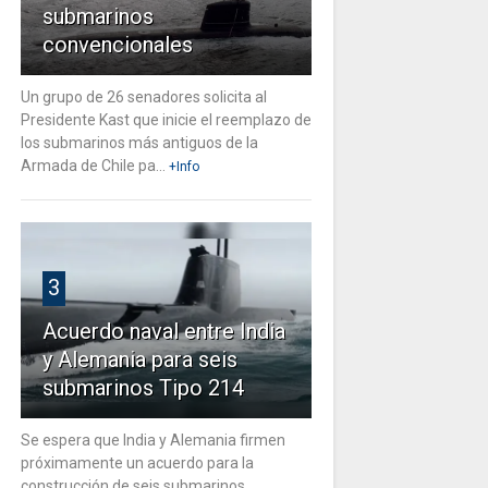
submarinos
convencionales
Un grupo de 26 senadores solicita al
Presidente Kast que inicie el reemplazo de
los submarinos más antiguos de la
Armada de Chile pa...
+Info
3
Acuerdo naval entre India
y Alemania para seis
submarinos Tipo 214
Se espera que India y Alemania firmen
próximamente un acuerdo para la
construcción de seis submarinos