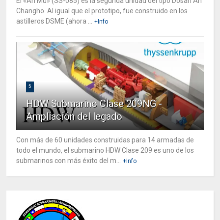
El «An Mu» (SS-085) es la segunda unidad del tipo Dosan An
Changho. Al igual que el prototipo, fue construido en los
astilleros DSME (ahora ...
+Info
5
HDW Submarino Clase 209NG -
Ampliación del legado
Con más de 60 unidades construidas para 14 armadas de
todo el mundo, el submarino HDW Clase 209 es uno de los
submarinos con más éxito del m...
+Info