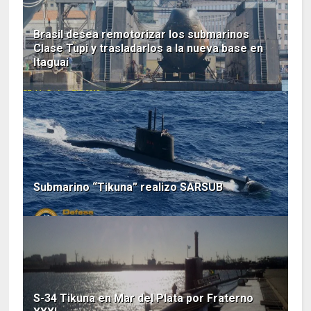
Brasil desea remotorizar los submarinos
Clase Tupi y trasladarlos a la nueva base en
Itaguai
Submarino “Tikuna” realizo SARSUB
S-34 Tikuna en Mar del Plata por Fraterno