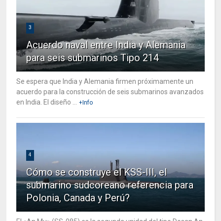
3
Acuerdo naval entre India y Alemania
para seis submarinos Tipo 214
Se espera que India y Alemania firmen próximamente un
acuerdo para la construcción de seis submarinos avanzados
en India. El diseño ...
+Info
4
Cómo se construye el KSS-III, el
submarino sudcoreano referencia para
Polonia, Canada y Perú?