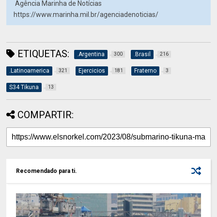
Agência Marinha de Notícias
https://www.marinha.mil.br/agenciadenoticias/
ETIQUETAS:
.Argentina
.Brasil
300
216
.Latinoamerica
Ejercicios
Fraterno
321
181
3
S34 Tikuna
13
COMPARTIR:
Recomendado para ti.