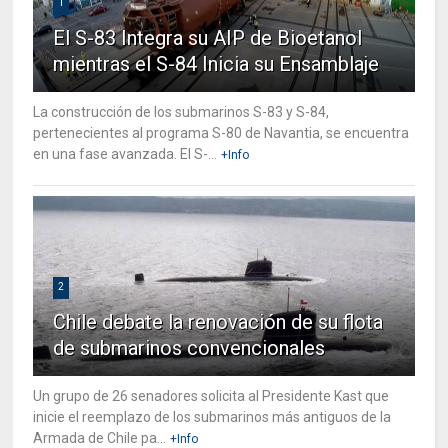
1
El S-83 Integra su AIP de Bioetanol
mientras el S-84 Inicia su Ensamblaje
La construcción de los submarinos S-83 y S-84,
pertenecientes al programa S-80 de Navantia, se encuentra
en una fase avanzada. El S-...
+Info
2
Chile debate la renovación de su flota
de submarinos convencionales
Un grupo de 26 senadores solicita al Presidente Kast que
inicie el reemplazo de los submarinos más antiguos de la
Armada de Chile pa...
+Info