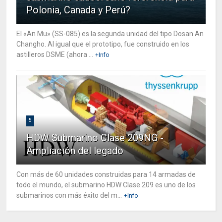
Polonia, Canada y Perú?
El «An Mu» (SS-085) es la segunda unidad del tipo Dosan An
Changho. Al igual que el prototipo, fue construido en los
astilleros DSME (ahora ...
+Info
5
HDW Submarino Clase 209NG -
Ampliación del legado
Con más de 60 unidades construidas para 14 armadas de
todo el mundo, el submarino HDW Clase 209 es uno de los
submarinos con más éxito del m...
+Info