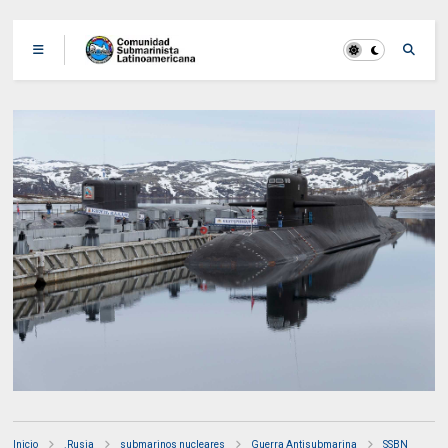
Inicio
.Rusia
submarinos nucleares
Guerra Antisubmarina
SSBN