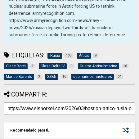
nuclear submarine force in Arctic forcing US to rethink
deterrence. armyrecognition.com.
https://www.armyrecognition.com/news/navy-
news/2026/russia-deploys-two-thirds-of-its-nuclear-
submarine-force-in-arctic-forcing-us-to-rethink-deterrence
ETIQUETAS:
.Rusia
Ártico
138
9
Clase Borei
Clase Delta IV
Guerra Antisubmarina
1
1
16
Mar de Barents
SSBN
submarinos nucleares
3
16
34
COMPARTIR:
Recomendado para ti.