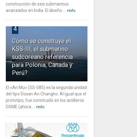
construcción de seis submarinos
avanzados en India. El diseño ...
+Info
4
Cómo se construye el
KSS-III, el submarino
sudcoreano referencia
para Polonia, Canada y
Perú?
El «An Mu» (SS-085) es la segunda unidad
del tipo Dosan An Changho. Al igual que el
prototipo, fue construido en los astilleros
DSME (ahora ...
+Info