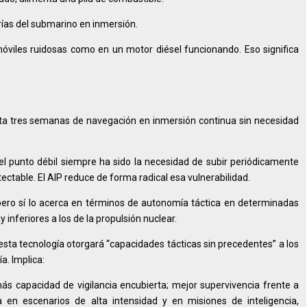
erías del submarino en inmersión.
óviles ruidosas como en un motor diésel funcionando. Eso significa
ta tres semanas de navegación en inmersión continua sin necesidad
el punto débil siempre ha sido la necesidad de subir periódicamente
ctable. El AIP reduce de forma radical esa vulnerabilidad.
pero sí lo acerca en términos de autonomía táctica en determinadas
nferiores a los de la propulsión nuclear.
ta tecnología otorgará “capacidades tácticas sin precedentes” a los
a. Implica:
 capacidad de vigilancia encubierta; mejor supervivencia frente a
ca en escenarios de alta intensidad y en misiones de inteligencia,