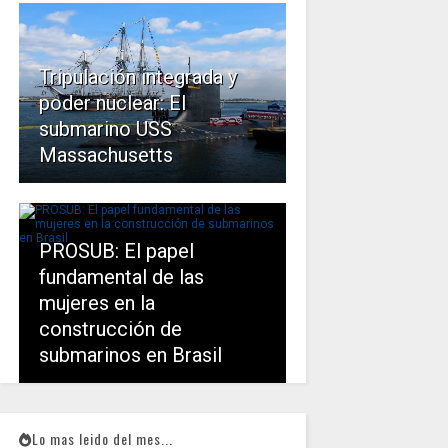
Tripulación integrada y
poder nuclear: El
submarino USS
Massachusetts
PROSUB: El papel
fundamental de las
mujeres en la
construcción de
submarinos en Brasil
Lo mas leido del mes...