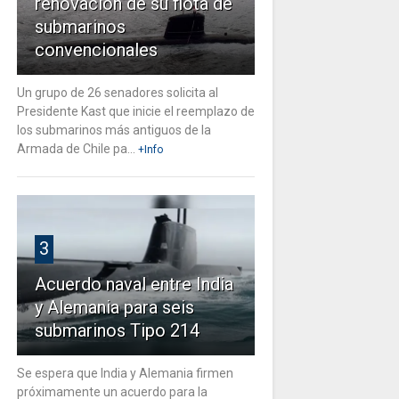
renovación de su flota de
submarinos
convencionales
Un grupo de 26 senadores solicita al
Presidente Kast que inicie el reemplazo de
los submarinos más antiguos de la
Armada de Chile pa...
+Info
3
Acuerdo naval entre India
y Alemania para seis
submarinos Tipo 214
Se espera que India y Alemania firmen
próximamente un acuerdo para la