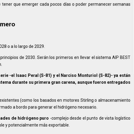
ntre tener que emerger cada pocos días o poder permanecer semanas
rimero
28 o a lo largo de 2029.
 principios de 2030. Serán los primeros en llevar el sistema AIP BEST
n.
rie -el Isaac Peral (S-81) y el Narciso Monturiol (S-82)- ya están
istema durante su primera gran carena, aunque fueron entregados
P existentes (como los basados en motores Stirling o almacenamiento
ormado a bordo para generar el hidrógeno necesario.
dades de hidrógeno puro
-complejo desde el punto de vista logístico
ible y potencialmente más exportable.