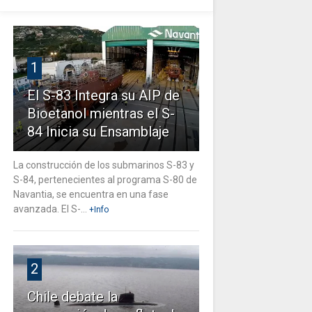
1
El S-83 Integra su AIP de
Bioetanol mientras el S-
84 Inicia su Ensamblaje
La construcción de los submarinos S-83 y
S-84, pertenecientes al programa S-80 de
Navantia, se encuentra en una fase
avanzada. El S-...
+Info
2
Chile debate la