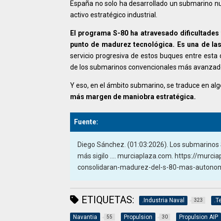
España no solo ha desarrollado un submarino nu
activo estratégico industrial.
El programa S-80 ha atravesado dificultades 
punto de madurez tecnológica. Es una de las
servicio progresiva de estos buques entre esta
de los submarinos convencionales más avanzad
Y eso, en el ámbito submarino, se traduce en al
más margen de maniobra estratégica.
Fuente:
Diego Sánchez
. (01:03:2026). Los submarinos
más sigilo .... murciaplaza.com. https://mur
consolidaran-madurez-del-s-80-mas-autonom
ETIQUETAS:
.Industria Naval
.T
323
Navantia
Propulsion
Propulsion AIP
55
30