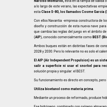
Narciso Monturiol,
está en la rampa de salida c
a lo largo de este verano, las expectativas emp
esta
Clase S-80, los llamados Cosme García (S
Con ellos Navantia -empresa constructora de l
diseño y construcción de esta nueva nave para 
que cambia las reglas del juego en el ámbito d
(
AIP
), conocido comercialmente como
BEST (Bi
Ambos buques están en distintas fases de constr
2028 y 2030. Pero lo relevante no es solo el calen
El AIP (Air Independent Propulsion) es un si
salir a superficie ni usar el snorkel para re
solución propia y singular: el BEST.
Su funcionamiento es directo en concepto, pero s
Utiliza bioetanol como materia prima
.
Mediante un proceso de reformado, produce hid
Ese hidrógeno, combinado con oxígeno almacenad