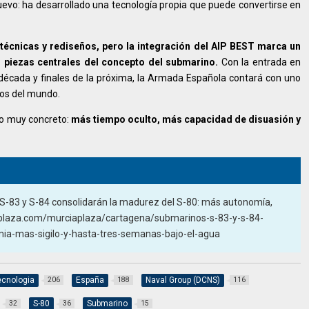
evo: ha desarrollado una tecnología propia que puede convertirse en
técnicas y rediseños, pero la integración del AIP BEST marca un
 piezas centrales del concepto del submarino.
Con la entrada en
 década y finales de la próxima, la Armada Española contará con uno
os del mundo.
go muy concreto:
más tiempo oculto, más capacidad de disuasión y
 S-83 y S-84 consolidarán la madurez del S-80: más autonomía,
ciaplaza.com/murciaplaza/cartagena/submarinos-s-83-y-s-84-
ia-mas-sigilo-y-hasta-tres-semanas-bajo-el-agua
ecnologia
España
Naval Group (DCNS)
206
188
116
S-80
Submarino
32
36
15