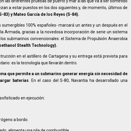
on las diferentes pruebas de puerto y mar a las que va a ser sometido
iezan a estar puestos en los dos siguientes y, de momento, últimos de
-83) y Mateo García de los Reyes (S-84).
os sumergibles 100% españoles- marcará un antes y un después en el
la Armada, gracias a la novedosa incorporación de serie un sistema
e los submarinos convencionales: el Sistema de Propulsión Anaerobia
oethanol Stealth Technology).
ucción en el astillero de Cartagena y su entrega está prevista para
dario: es la tecnología que llevarán dentro.
stema que permite a un submarino generar energía sin necesidad de
cargar baterías
. En el caso del S-80, Navantia ha desarrollado una
ofisticado en ejecución:
rógeno a bordo.
o, alimenta una pila de combustible.