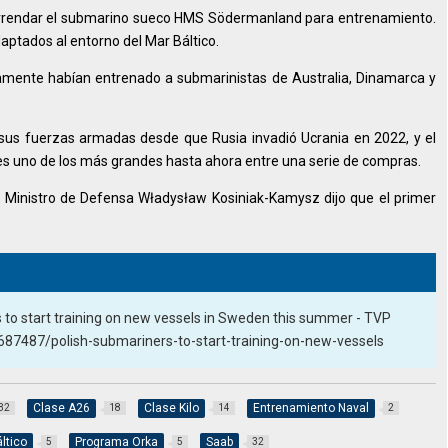
arrendar el submarino sueco HMS Södermanland para entrenamiento.
ptados al entorno del Mar Báltico.
amente habían entrenado a submarinistas de Australia, Dinamarca y
sus fuerzas armadas desde que Rusia invadió Ucrania en 2022, y el
es uno de los más grandes hasta ahora entre una serie de compras.
l Ministro de Defensa Władysław Kosiniak-Kamysz dijo que el primer
s to start training on new vessels in Sweden this summer - TVP
3687487/polish-submariners-to-start-training-on-new-vessels
Clase A26
Clase Kilo
Entrenamiento Naval
32
18
14
2
ltico
Programa Orka
Saab
5
5
32