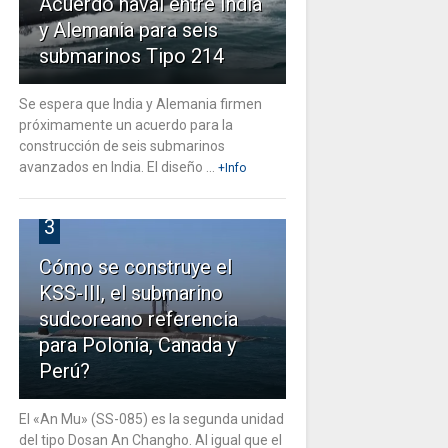
Acuerdo naval entre India
y Alemania para seis
submarinos Tipo 214
Se espera que India y Alemania firmen
próximamente un acuerdo para la
construcción de seis submarinos
avanzados en India. El diseño ...
+Info
3
Cómo se construye el
KSS-III, el submarino
sudcoreano referencia
para Polonia, Canada y
Perú?
El «An Mu» (SS-085) es la segunda unidad
del tipo Dosan An Changho. Al igual que el