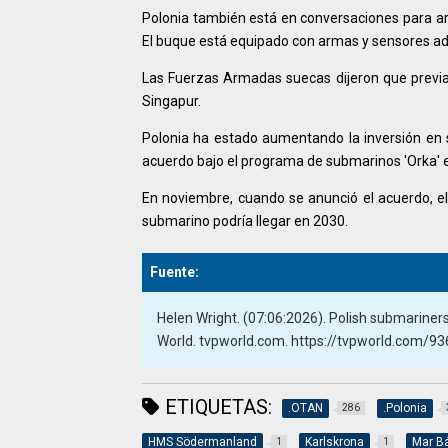
Polonia también está en conversaciones para 
El buque está equipado con armas y sensores ada
Las Fuerzas Armadas suecas dijeron que previ
Singapur.
Polonia ha estado aumentando la inversión en 
acuerdo bajo el programa de submarinos 'Orka' 
En noviembre, cuando se anunció el acuerdo, e
submarino podría llegar en 2030.
Fuente:
Helen Wright. (07:06:2026). Polish submariner
World. tvpworld.com. https://tvpworld.com/9
ETIQUETAS:
.OTAN
.Polonia
286
HMS Södermanland
Karlskrona
Mar Bá
1
1