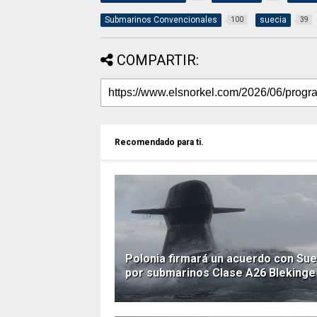
Submarinos Convencionales
suecia
100
39
COMPARTIR:
Recomendado para ti.
Polonia firmará un acuerdo con Sue
por submarinos Clase A26 Blekinge