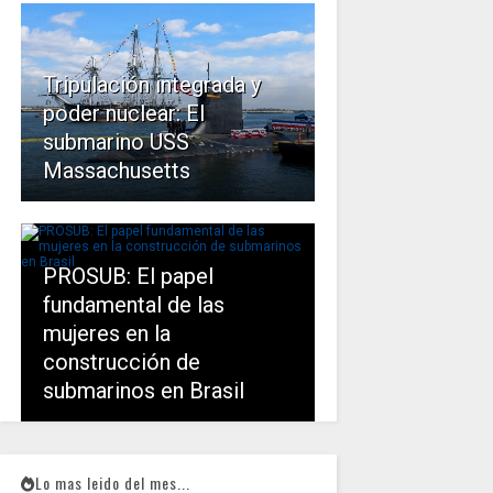
Tripulación integrada y
poder nuclear: El
submarino USS
Massachusetts
PROSUB: El papel
fundamental de las
mujeres en la
construcción de
submarinos en Brasil
Lo mas leido del mes...