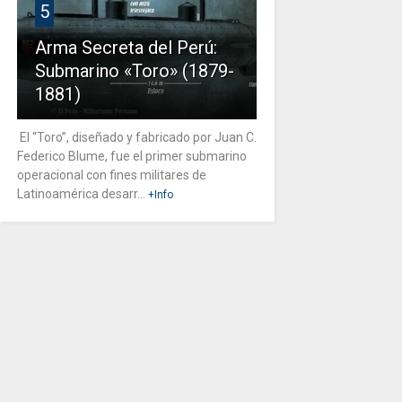
5
Arma Secreta del Perú:
Submarino «Toro» (1879-
1881)
El “Toro”, diseñado y fabricado por Juan C.
Federico Blume, fue el primer submarino
operacional con fines militares de
Latinoamérica desarr...
+Info