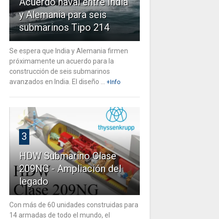
Acuerdo naval entre India
y Alemania para seis
submarinos Tipo 214
Se espera que India y Alemania firmen
próximamente un acuerdo para la
construcción de seis submarinos
avanzados en India. El diseño ...
+Info
3
HDW Submarino Clase
209NG - Ampliación del
legado
Con más de 60 unidades construidas para
14 armadas de todo el mundo, el