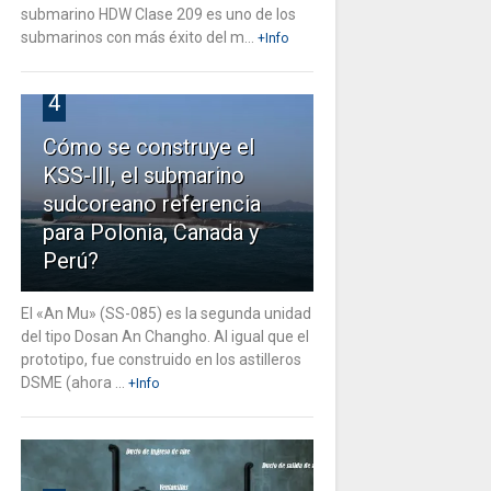
submarino HDW Clase 209 es uno de los
submarinos con más éxito del m...
+Info
4
Cómo se construye el
KSS-III, el submarino
sudcoreano referencia
para Polonia, Canada y
Perú?
El «An Mu» (SS-085) es la segunda unidad
del tipo Dosan An Changho. Al igual que el
prototipo, fue construido en los astilleros
DSME (ahora ...
+Info