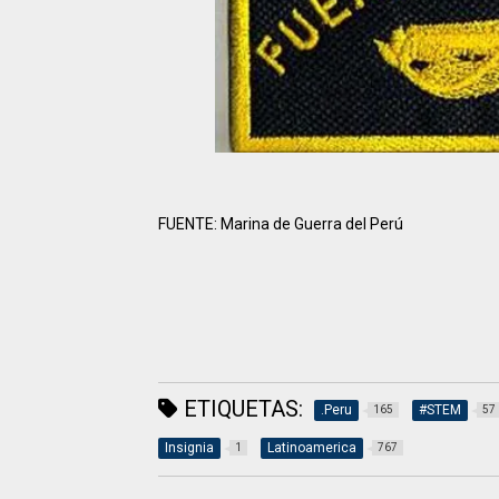
FUENTE: Marina de Guerra del Perú
ETIQUETAS:
.Peru
#STEM
165
57
Insignia
Latinoamerica
1
767