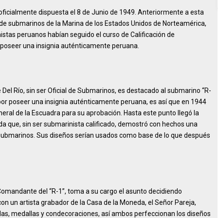
 oficialmente dispuesta el 8 de Junio de 1949. Anteriormente a esta
 de submarinos de la Marina de los Estados Unidos de Norteamérica,
nistas peruanos habían seguido el curso de Calificación de
 poseer una insignia auténticamente peruana.
 Del Río, sin ser Oficial de Submarinos, es destacado al submarino “R-
por poseer una insignia auténticamente peruana, es así que en 1944
eral de la Escuadra para su aprobación. Hasta este punto llegó la
da que, sin ser submarinista calificado, demostró con hechos una
submarinos. Sus diseños serían usados como base de lo que después
, Comandante del “R-1”, toma a su cargo el asunto decidiendo
con un artista grabador de la Casa de la Moneda, el Señor Pareja,
das, medallas y condecoraciones, así ambos perfeccionan los diseños