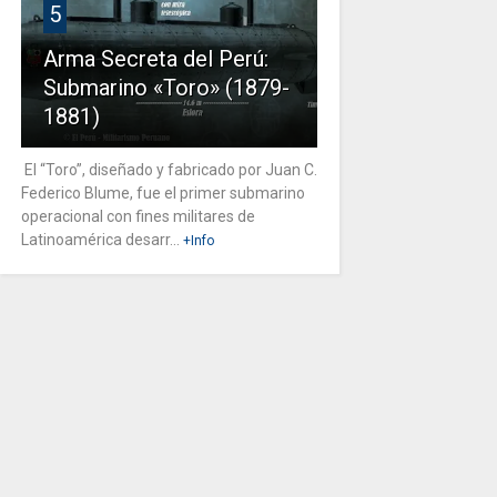
5
Arma Secreta del Perú:
Submarino «Toro» (1879-
1881)
El “Toro”, diseñado y fabricado por Juan C.
Federico Blume, fue el primer submarino
operacional con fines militares de
Latinoamérica desarr...
+Info