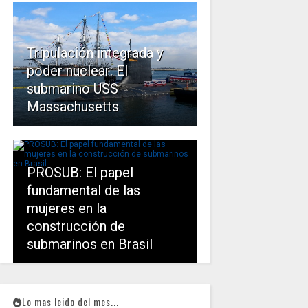
Tripulación integrada y
poder nuclear: El
submarino USS
Massachusetts
PROSUB: El papel
fundamental de las
mujeres en la
construcción de
submarinos en Brasil
Lo mas leido del mes...