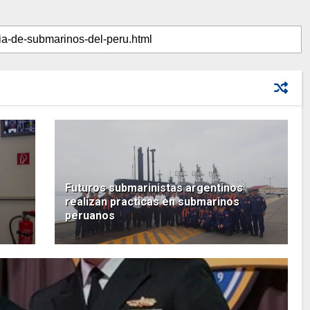
Futuros submarinistas argentinos
realizan practicas en submarinos
peruanos