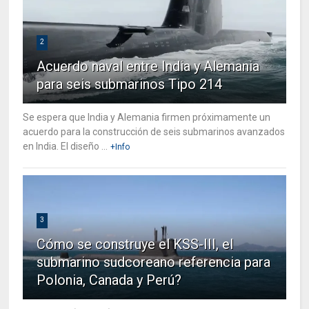
2
Acuerdo naval entre India y Alemania
para seis submarinos Tipo 214
Se espera que India y Alemania firmen próximamente un
acuerdo para la construcción de seis submarinos avanzados
en India. El diseño ...
+Info
3
Cómo se construye el KSS-III, el
submarino sudcoreano referencia para
Polonia, Canada y Perú?