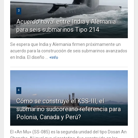
3
Acuerdo naval entre India y Alemania
para seis submarinos Tipo 214
Se espera que India y Alemania firmen próximamente un
acuerdo para la construcción de seis submarinos avanzados
en India. El diseño ...
+Info
4
Cómo se construye el KSS-III, el
submarino sudcoreano referencia para
Polonia, Canada y Perú?
El «An Mu» (SS-085) es la segunda unidad del tipo Dosan An