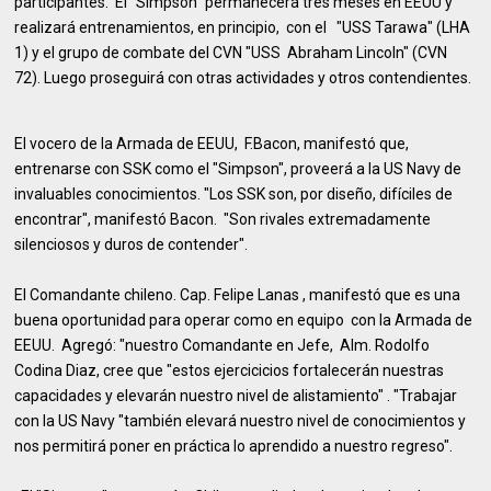
participantes. El "Simpson" permanecerá tres meses en EEUU y
realizará entrenamientos, en principio, con el "USS Tarawa" (LHA
1) y el grupo de combate del CVN "USS Abraham Lincoln" (CVN
72). Luego proseguirá con otras actividades y otros contendientes.
El vocero de la Armada de EEUU, F.Bacon, manifestó que,
entrenarse con SSK como el "Simpson", proveerá a la US Navy de
invaluables conocimientos. "Los SSK son, por diseño, difíciles de
encontrar", manifestó Bacon. "Son rivales extremadamente
silenciosos y duros de contender".
El Comandante chileno. Cap. Felipe Lanas , manifestó que es una
buena oportunidad para operar como en equipo con la Armada de
EEUU. Agregó: "nuestro Comandante en Jefe, Alm. Rodolfo
Codina Diaz, cree que "estos ejercicicios fortalecerán nuestras
capacidades y elevarán nuestro nivel de alistamiento" . "Trabajar
con la US Navy "también elevará nuestro nivel de conocimientos y
nos permitirá poner en práctica lo aprendido a nuestro regreso".