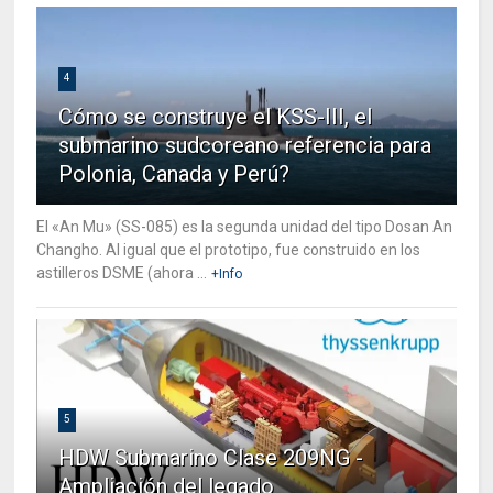
4
Cómo se construye el KSS-III, el
submarino sudcoreano referencia para
Polonia, Canada y Perú?
El «An Mu» (SS-085) es la segunda unidad del tipo Dosan An
Changho. Al igual que el prototipo, fue construido en los
astilleros DSME (ahora ...
+Info
5
HDW Submarino Clase 209NG -
Ampliación del legado