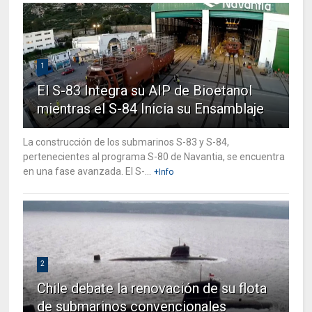
1
El S-83 Integra su AIP de Bioetanol
mientras el S-84 Inicia su Ensamblaje
La construcción de los submarinos S-83 y S-84,
pertenecientes al programa S-80 de Navantia, se encuentra
en una fase avanzada. El S-...
+Info
2
Chile debate la renovación de su flota
de submarinos convencionales