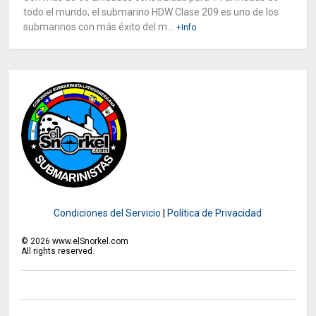
todo el mundo, el submarino HDW Clase 209 es uno de los
submarinos con más éxito del m...
+Info
Condiciones del Servicio
|
Política de Privacidad
©
2026
www.elSnorkel.com
All rights reserved.