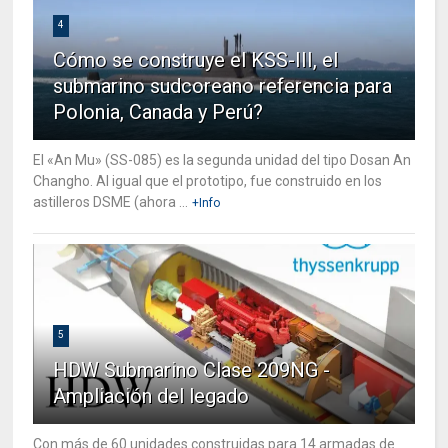
4
Cómo se construye el KSS-III, el
submarino sudcoreano referencia para
Polonia, Canada y Perú?
El «An Mu» (SS-085) es la segunda unidad del tipo Dosan An
Changho. Al igual que el prototipo, fue construido en los
astilleros DSME (ahora ...
+Info
5
HDW Submarino Clase 209NG -
Ampliación del legado
Con más de 60 unidades construidas para 14 armadas de