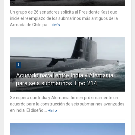
Un grupo de 26 senadores solicita al Presidente Kast que
inicie el reemplazo de los submarinos más antiguos de la
Armada de Chile pa...
+Info
3
Acuerdo naval entre India y Alemania
para seis submarinos Tipo 214
Se espera que India y Alemania firmen próximamente un
acuerdo para la construcción de seis submarinos avanzados
en India. El diseño ...
+Info