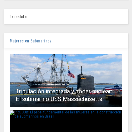
Translate
Mujeres en Submarinos
Tripulación integrada y poder nuclear:
El submarino USS Massachusetts