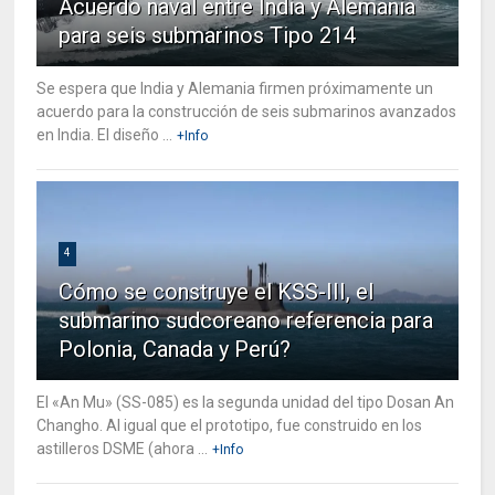
Acuerdo naval entre India y Alemania
para seis submarinos Tipo 214
Se espera que India y Alemania firmen próximamente un
acuerdo para la construcción de seis submarinos avanzados
en India. El diseño ...
+Info
4
Cómo se construye el KSS-III, el
submarino sudcoreano referencia para
Polonia, Canada y Perú?
El «An Mu» (SS-085) es la segunda unidad del tipo Dosan An
Changho. Al igual que el prototipo, fue construido en los
astilleros DSME (ahora ...
+Info