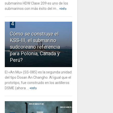
submarino HDW Clase 209 es uno de los
submarinos con más éxito del m...
+Info
4
Cómo se construye el
KSS-III, el submarino
sudcoreano referencia
para Polonia, Canada y
Perú?
El «An Mu» (SS-085) es la segunda unidad
del tipo Dosan An Changho. Al igual que el
prototipo, fue construido en los astilleros
DSME (ahora ...
+Info