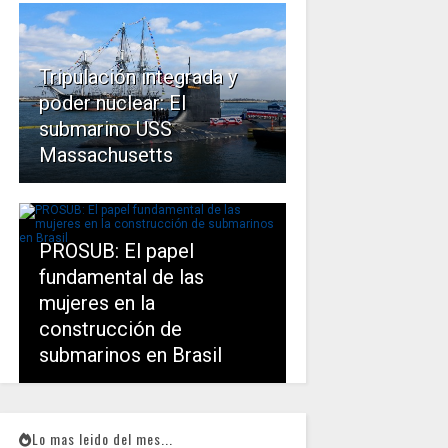
Tripulación integrada y
poder nuclear: El
submarino USS
Massachusetts
PROSUB: El papel
fundamental de las
mujeres en la
construcción de
submarinos en Brasil
Lo mas leido del mes...