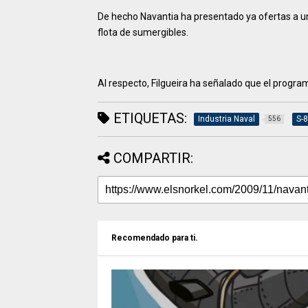
De hecho Navantia ha presentado ya ofertas a u
flota de sumergibles.
Al respecto, Filgueira ha señalado que el progr
ETIQUETAS:
Industria Naval
S-
556
COMPARTIR:
Recomendado para ti.