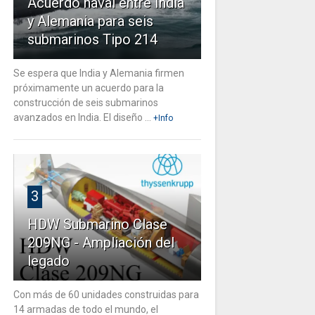
Acuerdo naval entre India
y Alemania para seis
submarinos Tipo 214
Se espera que India y Alemania firmen
próximamente un acuerdo para la
construcción de seis submarinos
avanzados en India. El diseño ...
+Info
3
HDW Submarino Clase
209NG - Ampliación del
legado
Con más de 60 unidades construidas para
14 armadas de todo el mundo, el