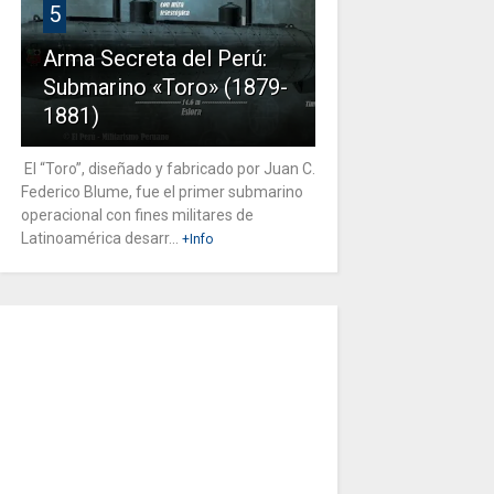
5
Arma Secreta del Perú:
Submarino «Toro» (1879-
1881)
El “Toro”, diseñado y fabricado por Juan C.
Federico Blume, fue el primer submarino
operacional con fines militares de
Latinoamérica desarr...
+Info