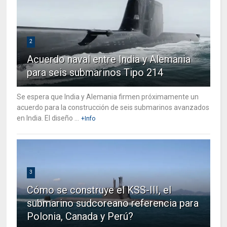
2
Acuerdo naval entre India y Alemania
para seis submarinos Tipo 214
Se espera que India y Alemania firmen próximamente un
acuerdo para la construcción de seis submarinos avanzados
en India. El diseño ...
+Info
3
Cómo se construye el KSS-III, el
submarino sudcoreano referencia para
Polonia, Canada y Perú?