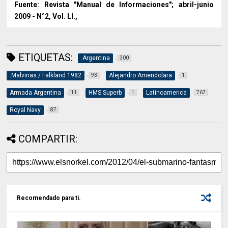
Fuente: Revista "Manual de Informaciones"; abril-junio
2009 - N°2, Vol. LI.,
ETIQUETAS:
.Argentina
300
.Malvinas / Falkland 1982
Alejandro Amendolara
93
1
Armada Argentina
HMS Superb
Latinoamerica
11
1
767
Royal Navy
87
COMPARTIR:
Recomendado para ti.