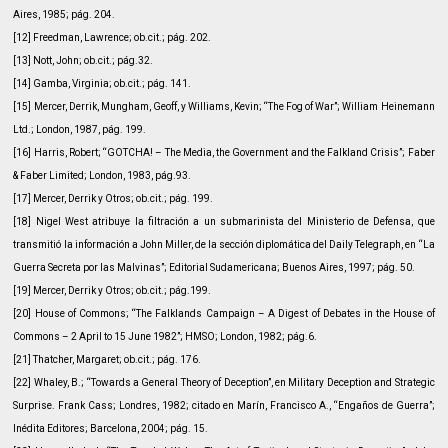
Aires, 1985; pág. 204.
[12] Freedman, Lawrence; ob.cit.; pág. 202.
[13] Nott, John; ob.cit.; pág.32.
[14] Gamba, Virginia; ob.cit.; pág. 141.
[15] Mercer, Derrik, Mungham, Geoff, y Williams, Kevin; “The Fog of War”; William Heinemann
Ltd.; London, 1987, pág. 199.
[16] Harris, Robert; “GOTCHA! – The Media, the Government and the Falkland Crisis”; Faber
& Faber Limited; London, 1983, pág.93.
[17] Mercer, Derrik y Otros; ob.cit.; pág. 199.
[18] Nigel West atribuye la filtración a un submarinista del Ministerio de Defensa, que
transmitió la información a John Miller, de la sección diplomática del Daily Telegraph, en “La
Guerra Secreta por las Malvinas”; Editorial Sudamericana; Buenos Aires, 1997; pág. 50.
[19] Mercer, Derrik y Otros; ob.cit.; pág.199.
[20] House of Commons; “The Falklands Campaign – A Digest of Debates in the House of
Commons – 2 April to 15 June 1982”; HMSO; London, 1982; pág.6.
[21] Thatcher, Margaret; ob.cit.; pág. 176.
[22] Whaley, B.; “Towards a General Theory of Deception”, en Military Deception and Strategic
Surprise. Frank Cass; Londres, 1982; citado en Marín, Francisco A., “Engaños de Guerra”;
Inédita Editores; Barcelona, 2004; pág. 15.