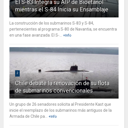
El S-83 Integra su AIP de Bioetanol
mientras el S-84 Inicia su Ensamblaje
La construcción de los submarinos S-83 y S-84,
pertenecientes al programa S-80 de Navantia, se encuentra
en una fase avanzada. El S-...
+Info
2
Chile debate la renovación de su flota
de submarinos convencionales
Un grupo de 26 senadores solicita al Presidente Kast que
inicie el reemplazo de los submarinos más antiguos de la
Armada de Chile pa...
+Info