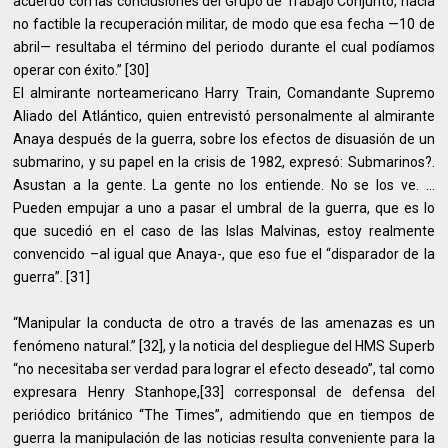
acuerdo con las conclusiones del Grupo de Trabajo Conjunto, hacía
no factible la recuperación militar, de modo que esa fecha —10 de
abril— resultaba el término del periodo durante el cual podíamos
operar con éxito.” [30]
El almirante norteamericano Harry Train, Comandante Supremo
Aliado del Atlántico, quien entrevistó personalmente al almirante
Anaya después de la guerra, sobre los efectos de disuasión de un
submarino, y su papel en la crisis de 1982, expresó: Submarinos?.
Asustan a la gente. La gente no los entiende. No se los ve. …
Pueden empujar a uno a pasar el umbral de la guerra, que es lo
que sucedió en el caso de las Islas Malvinas, estoy realmente
convencido –al igual que Anaya-, que eso fue el “disparador de la
guerra”. [31]
“Manipular la conducta de otro a través de las amenazas es un
fenómeno natural.” [32], y la noticia del despliegue del HMS Superb
“no necesitaba ser verdad para lograr el efecto deseado”, tal como
expresara Henry Stanhope,[33] corresponsal de defensa del
periódico británico “The Times”, admitiendo que en tiempos de
guerra la manipulación de las noticias resulta conveniente para la