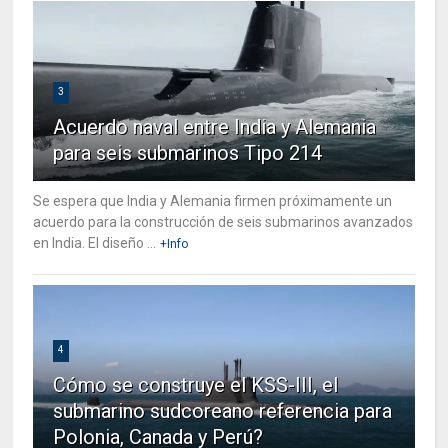
3
Acuerdo naval entre India y Alemania
para seis submarinos Tipo 214
Se espera que India y Alemania firmen próximamente un
acuerdo para la construcción de seis submarinos avanzados
en India. El diseño ...
+Info
4
Cómo se construye el KSS-III, el
submarino sudcoreano referencia para
Polonia, Canada y Perú?