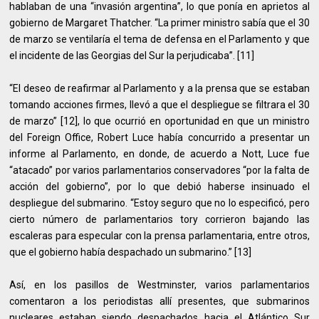
hablaban de una “invasión argentina”, lo que ponía en aprietos al
gobierno de Margaret Thatcher. “La primer ministro sabía que el 30
de marzo se ventilaría el tema de defensa en el Parlamento y que
el incidente de las Georgias del Sur la perjudicaba”. [11]
“El deseo de reafirmar al Parlamento y a la prensa que se estaban
tomando acciones firmes, llevó a que el despliegue se filtrara el 30
de marzo” [12], lo que ocurrió en oportunidad en que un ministro
del Foreign Office, Robert Luce había concurrido a presentar un
informe al Parlamento, en donde, de acuerdo a Nott, Luce fue
“atacado” por varios parlamentarios conservadores “por la falta de
acción del gobierno”, por lo que debió haberse insinuado el
despliegue del submarino. “Estoy seguro que no lo especificó, pero
cierto número de parlamentarios tory corrieron bajando las
escaleras para especular con la prensa parlamentaria, entre otros,
que el gobierno había despachado un submarino.” [13]
Así, en los pasillos de Westminster, varios parlamentarios
comentaron a los periodistas allí presentes, que submarinos
nucleares estaban siendo despachados hacia el Atlántico Sur