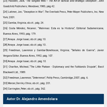
[23] Haswell, Jock; “The Tangled Web – The Art of Tactical and Strategic Deception”; John
Goodchild Publishers; Wendover, 1985; pág.42.
[24] Latimer, Jon; “Deception in War”; The Overlook Press, Peter Mayer Publishers, Inc; New
York; 2001.
[25] Gamba, Virginia; ob.cit.; pág. 24.
[26] Costa Méndez, Nicanor; “Malvinas: Esta es la Historia”; Editorial Sudamericana;
Buenos Aires, 1993; pág. 179.
[27] Anaya. Jorge Isaac; ob.cit. pág.10.
[28] Anaya. Jorge Isaac; ob.cit. pág.10..
[29] Freedman, Lawrence y Gamba-Stonehouse, Virginia; “Señales de Guerra”; Javier
Vergara Editor; Buenos Aires, 1992; pág. 107.
[30] Anaya. Jorge Isaac; ob.cit..pág.10.
[31] Charlton, Micheal;.“The Little Platoon - Diplomacy and the Falklands Dispute”, Basil
Blackwell Ltd., 1989.
[32] Freedman, Lawrence; “Deterrence”; Polity Press, Cambridge, 2007; pág. 6.
[33] Mercer, Derrik y Otros; ob.cit.; pág. 201.
[34] Carrington, Peter; ob.cit.; pág. 362.
Autor:Dr. Alejandro Amendolara