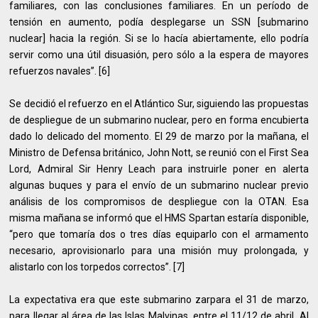
familiares, con las conclusiones familiares. En un período de
tensión en aumento, podía desplegarse un SSN [submarino
nuclear] hacia la región. Si se lo hacía abiertamente, ello podría
servir como una útil disuasión, pero sólo a la espera de mayores
refuerzos navales”. [6]
Se decidió el refuerzo en el Atlántico Sur, siguiendo las propuestas
de despliegue de un submarino nuclear, pero en forma encubierta
dado lo delicado del momento. El 29 de marzo por la mañana, el
Ministro de Defensa británico, John Nott, se reunió con el First Sea
Lord, Admiral Sir Henry Leach para instruirle poner en alerta
algunas buques y para el envío de un submarino nuclear previo
análisis de los compromisos de despliegue con la OTAN. Esa
misma mañana se informó que el HMS Spartan estaría disponible,
“pero que tomaría dos o tres días equiparlo con el armamento
necesario, aprovisionarlo para una misión muy prolongada, y
alistarlo con los torpedos correctos”. [7]
La expectativa era que este submarino zarpara el 31 de marzo,
para llegar al área de las Islas Malvinas, entre el 11/12 de abril. Al