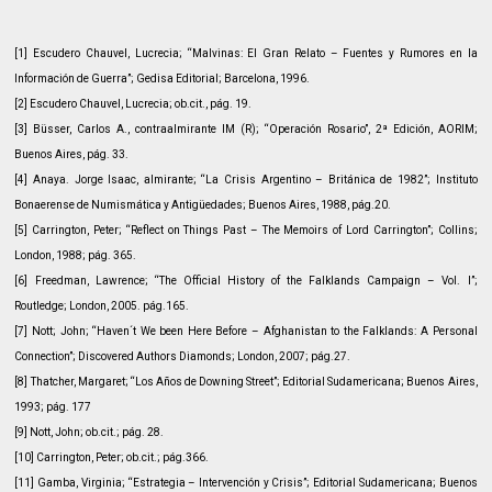
[1] Escudero Chauvel, Lucrecia; “Malvinas: El Gran Relato – Fuentes y Rumores en la
Información de Guerra”; Gedisa Editorial; Barcelona, 1996.
[2] Escudero Chauvel, Lucrecia; ob.cit., pág. 19.
[3] Büsser, Carlos A., contraalmirante IM (R); “Operación Rosario”, 2ª Edición, AORIM;
Buenos Aires, pág. 33.
[4] Anaya. Jorge Isaac, almirante;
“La Crisis Argentino – Británica de 1982”; Instituto
Bonaerense de Numismática y Antigüedades; Buenos Aires, 1988, pág.20.
[5] Carrington, Peter; “Reflect on Things Past – The Memoirs of Lord Carrington”; Collins;
London, 1988; pág. 365.
[6] Freedman, Lawrence; “The Official History of the Falklands Campaign – Vol. I”;
Routledge; London, 2005. pág.165.
[7] Nott; John; “Haven´t We been Here Before – Afghanistan to the Falklands: A Personal
Connection”; Discovered Authors Diamonds; London, 2007; pág.27.
[8] Thatcher, Margaret; “Los Años de Downing Street”; Editorial Sudamericana; Buenos Aires,
1993; pág. 177
[9] Nott, John; ob.cit.; pág. 28.
[10] Carrington, Peter; ob.cit.; pág.366.
[11] Gamba, Virginia; “Estrategia – Intervención y Crisis”; Editorial Sudamericana; Buenos