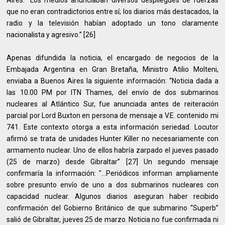
Aires: “Los medios anunciaban diversos despliegues de fuerzas
que no eran contradictorios entre sí; los diarios más destacados, la
radio y la televisión habían adoptado un tono claramente
nacionalista y agresivo.” [26]
Apenas difundida la noticia, el encargado de negocios de la
Embajada Argentina en Gran Bretaña, Ministro Atilio Molteni,
enviaba a Buenos Aires la siguiente información: “Noticia dada a
las 10.00 PM por ITN Thames, del envío de dos submarinos
nucleares al Atlántico Sur, fue anunciada antes de reiteración
parcial por Lord Buxton en persona de mensaje a V.E. contenido mi
741. Este contexto otorga a esta información seriedad. Locutor
afirmó se trata de unidades Hunter Killer no necesariamente con
armamento nuclear. Uno de ellos habría zarpado el jueves pasado
(25 de marzo) desde Gibraltar” [27] Un segundo mensaje
confirmaría la información: "...Periódicos informan ampliamente
sobre presunto envío de uno a dos submarinos nucleares con
capacidad nuclear. Algunos diarios aseguran haber recibido
confirmación del Gobierno Británico de que submarino “Superb”
salió de Gibraltar, jueves 25 de marzo. Noticia no fue confirmada ni