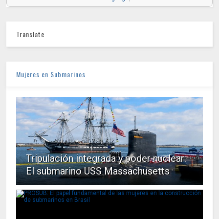
Translate
Mujeres en Submarinos
Tripulación integrada y poder nuclear:
El submarino USS Massachusetts