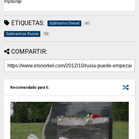
mj/as/ap
ETIQUETAS:
Submarino Diesel
61
Submarinos Rusos
56
COMPARTIR:
Recomendado para ti.