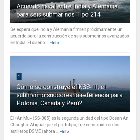
Acuerdo naval entre India y Alemania
para seis submarinos Tipo 214
Se espera que India y Alemania firmen próximamente un
acuerdo para la construcción de seis submarinos avanzados
en India. El diseño ...
+Info
4
Cómo se construye el KSS-III, el
submarino sudcoreano referencia para
Polonia, Canada y Perú?
El «An Mu» (SS-085) es la segunda unidad del tipo Dosan An
Changho. Al igual que el prototipo, fue construido en los
astilleros DSME (ahora ...
+Info