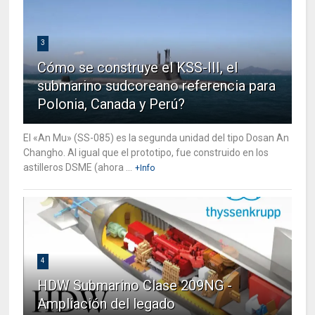
3
Cómo se construye el KSS-III, el
submarino sudcoreano referencia para
Polonia, Canada y Perú?
El «An Mu» (SS-085) es la segunda unidad del tipo Dosan An
Changho. Al igual que el prototipo, fue construido en los
astilleros DSME (ahora ...
+Info
4
HDW Submarino Clase 209NG -
Ampliación del legado