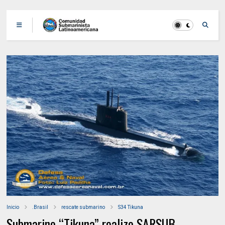
Inicio
.Brasil
rescate submarino
S34 Tikuna
Submarino “Tikuna” realizo SARSUB