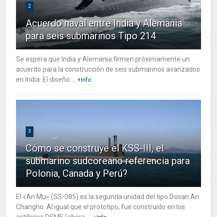
2
Acuerdo naval entre India y Alemania
para seis submarinos Tipo 214
Se espera que India y Alemania firmen próximamente un
acuerdo para la construcción de seis submarinos avanzados
en India. El diseño ...
+Info
3
Cómo se construye el KSS-III, el
submarino sudcoreano referencia para
Polonia, Canada y Perú?
El «An Mu» (SS-085) es la segunda unidad del tipo Dosan An
Changho. Al igual que el prototipo, fue construido en los
astilleros DSME (ahora ...