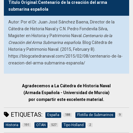
Titulo Original:Centenario de la creación del arma
submarina española
Autor: Por el Dr. Juan José Sánchez Baena, Director de la
Cátedra de Historia Naval y C.N. Pedro Fondevila Silva,
Magister en Historia y Patrimonio Naval.
Centenario de la
Creación del Arma Submarina española
. Blog Cátedra de
Historia y Patrimonio Naval. (2015, February 8).
https://blogcatedranaval.com/2015/02/08/centenario-de-la-
creacion-del-arma-submarina-espanola/
Agradecemos a La Cátedra de Historia Naval
(Armada Española - Universidad de Murcia)
por compartir este excelente material.
ETIQUETAS:
España
Flotilla de Submarinos
188
9
Historia
OTAN
Tipo Holland
191
527
2