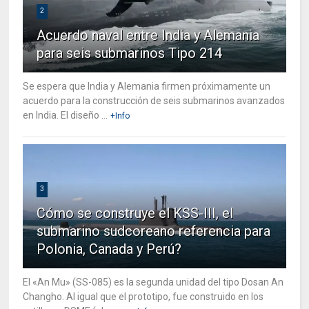
2
Acuerdo naval entre India y Alemania
para seis submarinos Tipo 214
Se espera que India y Alemania firmen próximamente un
acuerdo para la construcción de seis submarinos avanzados
en India. El diseño ...
+Info
3
Cómo se construye el KSS-III, el
submarino sudcoreano referencia para
Polonia, Canada y Perú?
El «An Mu» (SS-085) es la segunda unidad del tipo Dosan An
Changho. Al igual que el prototipo, fue construido en los