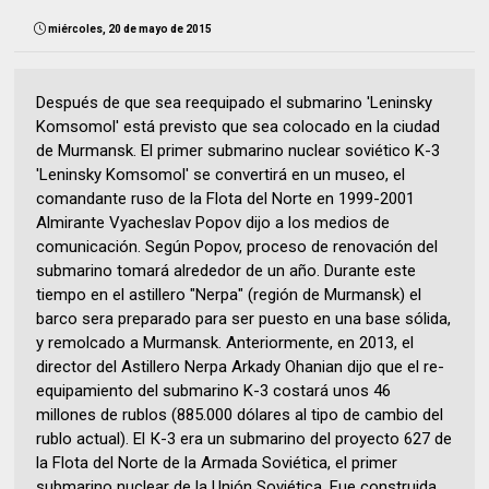
miércoles, 20 de mayo de 2015
Después de que sea reequipado el submarino 'Leninsky
Komsomol' está previsto que sea colocado en la ciudad
de Murmansk. El primer submarino nuclear soviético K-3
'Leninsky Komsomol' se convertirá en un museo, el
comandante ruso de la Flota del Norte en 1999-2001
Almirante Vyacheslav Popov dijo a los medios de
comunicación. Según Popov, proceso de renovación del
submarino tomará alrededor de un año. Durante este
tiempo en el astillero "Nerpa" (región de Murmansk) el
barco sera preparado para ser puesto en una base sólida,
y remolcado a Murmansk. Anteriormente, en 2013, el
director del Astillero Nerpa Arkady Ohanian dijo que el re-
equipamiento del submarino K-3 costará unos 46
millones de rublos (885.000 dólares al tipo de cambio del
rublo actual). El К-3 era un submarino del proyecto 627 de
la Flota del Norte de la Armada Soviética, el primer
submarino nuclear de la Unión Soviética. Fue construida