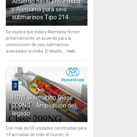
Acuerdo naval entre India
y Alemania para seis
submarinos Tipo 214
Se espera que India y Alemania firmen
próximamente un acuerdo para la
construcción de seis submarinos
avanzados en India. El diseño ...
+Info
3
HDW Submarino Clase
209NG - Ampliación del
legado
Con más de 60 unidades construidas para
14 armadas de todo el mundo, el