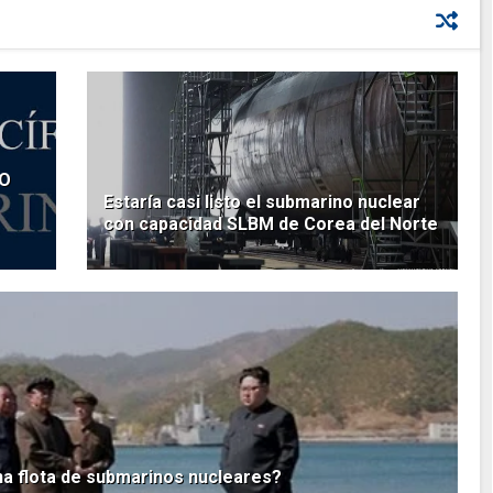
CO
Estaría casi listo el submarino nuclear
con capacidad SLBM de Corea del Norte
na flota de submarinos nucleares?