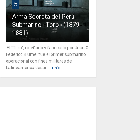
5
Arma Secreta del Perú:
Submarino «Toro» (1879-
1881)
El “Toro”, diseñado y fabricado por Juan C.
Federico Blume, fue el primer submarino
operacional con fines militares de
Latinoamérica desarr...
+Info