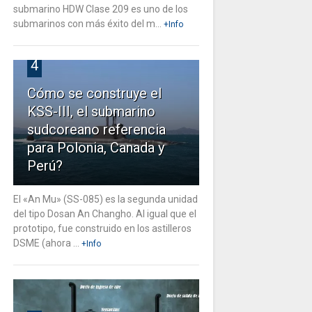
submarino HDW Clase 209 es uno de los
submarinos con más éxito del m...
+Info
4
Cómo se construye el
KSS-III, el submarino
sudcoreano referencia
para Polonia, Canada y
Perú?
El «An Mu» (SS-085) es la segunda unidad
del tipo Dosan An Changho. Al igual que el
prototipo, fue construido en los astilleros
DSME (ahora ...
+Info