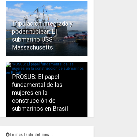
Tripulación integrada y
poder nuclear: El
submarino USS
Massachusetts
PROSUB: El papel
fundamental de las
mujeres en la
construcción de
submarinos en Brasil
Lo mas leido del mes...