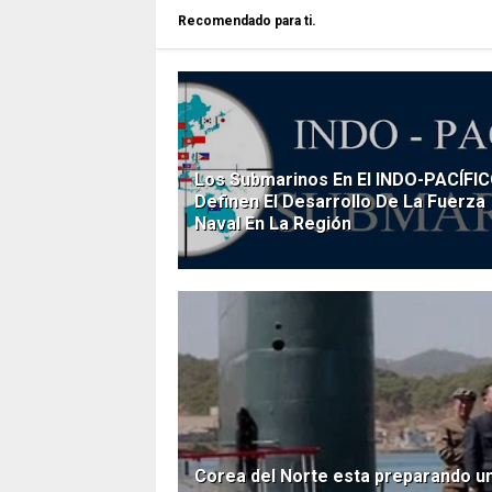
Recomendado para ti.
Los Submarinos En El INDO-PACÍFI
Definen El Desarrollo De La Fuerza
Naval En La Región
Corea del Norte esta preparando u