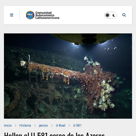
Inicio
Historia
pecios
U-Boat
U-581
Hallan al U-581 cerca de las Azores