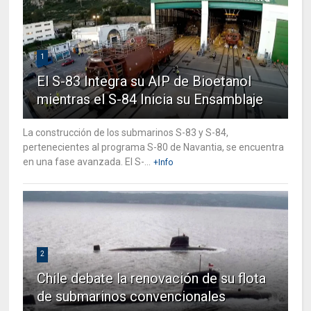
1
El S-83 Integra su AIP de Bioetanol
mientras el S-84 Inicia su Ensamblaje
La construcción de los submarinos S-83 y S-84,
pertenecientes al programa S-80 de Navantia, se encuentra
en una fase avanzada. El S-...
+Info
2
Chile debate la renovación de su flota
de submarinos convencionales