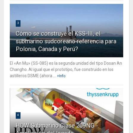
3
Cómo se construye el KSS-III, el
submarino sudcoreano referencia para
Polonia, Canada y Perú?
El «An Mu» (SS-085) es la segunda unidad del tipo Dosan An
Changho. Al igual que el prototipo, fue construido en los
astilleros DSME (ahora ...
+Info
4
HDW Submarino Clase 209NG -