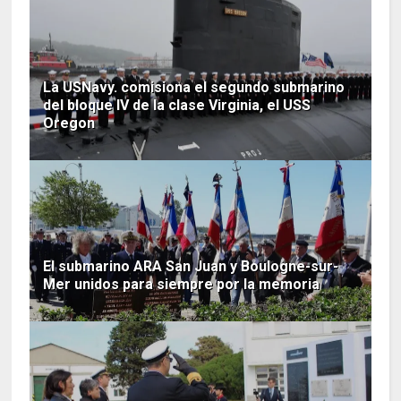
La USNavy. comisiona el segundo submarino
del bloque IV de la clase Virginia, el USS
Oregon
El submarino ARA San Juan y Boulogne-sur-
Mer unidos para siempre por la memoria