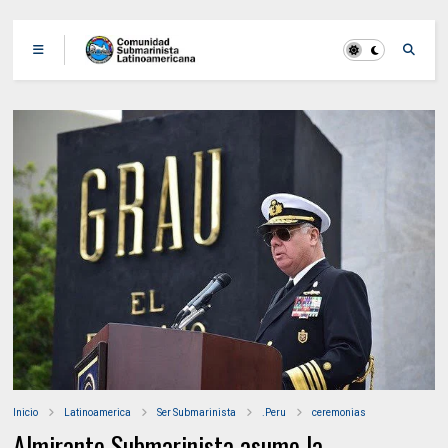
Inicio
Latinoamerica
Ser Submarinista
.Peru
ceremonias
Almirante Submarinista asume la