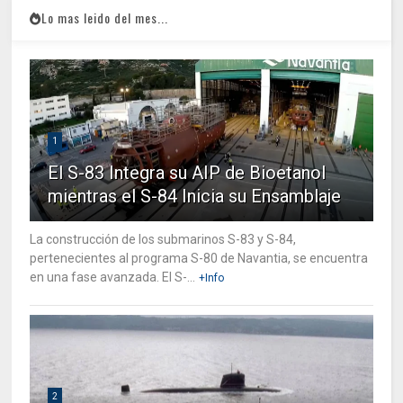
Lo mas leido del mes...
1
El S-83 Integra su AIP de Bioetanol
mientras el S-84 Inicia su Ensamblaje
La construcción de los submarinos S-83 y S-84,
pertenecientes al programa S-80 de Navantia, se encuentra
en una fase avanzada. El S-...
+Info
2