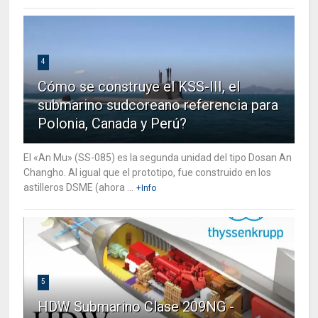
4
Cómo se construye el KSS-III, el
submarino sudcoreano referencia para
Polonia, Canada y Perú?
El «An Mu» (SS-085) es la segunda unidad del tipo Dosan An
Changho. Al igual que el prototipo, fue construido en los
astilleros DSME (ahora ...
+Info
5
HDW Submarino Clase 209NG -