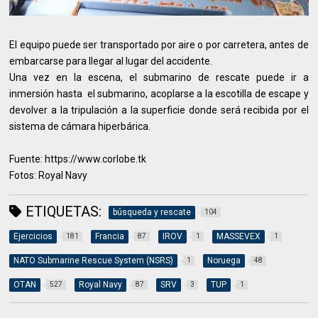
El equipo puede ser transportado por aire o por carretera, antes de
embarcarse para llegar al lugar del accidente.
Una vez en la escena, el submarino de rescate puede ir a
inmersión hasta el submarino, acoplarse a la escotilla de escape y
devolver a la tripulación a la superficie donde será recibida por el
sistema de cámara hiperbárica.
Fuente: https://www.corlobe.tk
Fotos: Royal Navy
ETIQUETAS:
búsqueda y rescate
104
Ejercicios
Francia
IROV
MASSEVEX
181
87
1
1
NATO Submarine Rescue System (NSRS)
Noruega
1
48
OTAN
Royal Navy
SRV
TUP
527
87
3
1