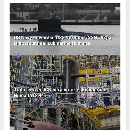
US Navy enviará al USS Vermont (SSN 792) a
la botadura del submarino Humaitá
Todo listo en ICN para botar el Submarino
Humaitá (S 41)