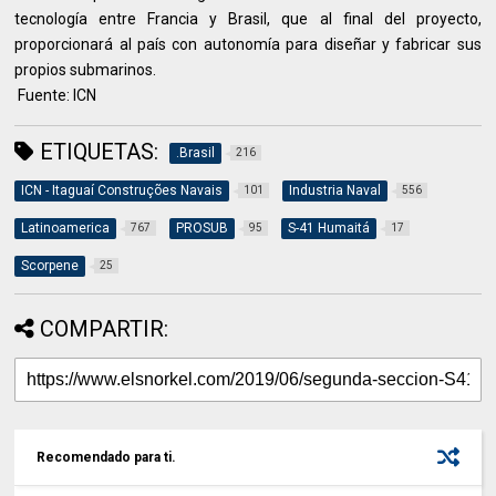
tecnología entre Francia y Brasil, que al final del proyecto,
proporcionará al país con autonomía para diseñar y fabricar sus
propios submarinos.
Fuente: ICN
ETIQUETAS:
.Brasil
216
ICN - Itaguaí Construções Navais
Industria Naval
101
556
Latinoamerica
PROSUB
S-41 Humaitá
767
95
17
Scorpene
25
COMPARTIR:
Recomendado para ti.