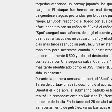
torpedos atacando un convoy japonés, los qu
carguero. El ataque fue hecho con mal tiemp
dirigiéndose a aguas profundas, por lo que no pud
fuego. El "Spot" respondió el fuego con sus 
afortunado tiro con su cañón de 5" voló el cañó
"Spot" aseguró sus cañones, despejó el puente y
de muestra, las cuales no causaron daño y el s
días más tarde reanudó su patrulla. El 31 avista
maniobró para acercarse cuando el destructor
aproximadamente 5.500 yardas, el destructor ab
contestada con Una segunda salva. Cuando el "Spo
más tarde identificado como el USS. "Case" (DD
sido un desastre.
Durante la primera semana de abril, el "Spot" 
Tarea de portaaviones rápidos, hundió al acoraz
Oriental el 7 de abril, el submarino patrulló e
realizó un reconocimiento en Kokusan To, fren
noroeste de la isla. En la tarde del 25 de abri
almacenamiento de petróleo, varias barracas e inc