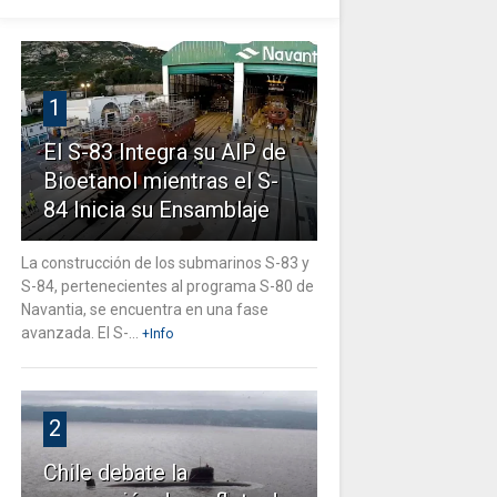
1
El S-83 Integra su AIP de
Bioetanol mientras el S-
84 Inicia su Ensamblaje
La construcción de los submarinos S-83 y
S-84, pertenecientes al programa S-80 de
Navantia, se encuentra en una fase
avanzada. El S-...
+Info
2
Chile debate la