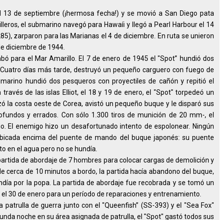
el 13 de septiembre (¡hermosa fecha!) y se movió a San Diego pata
lleros, el submarino navegó para Hawaíi y llegó a Pearl Harbour el 14
), zarparon para las Marianas el 4 de diciembre. En ruta se unieron
5 de diciembre de 1944.
mbó para el Mar Amarillo. El 7 de enero de 1945 el "Spot” hundió dos
 Cuatro días más tarde, destruyó un pequeño carguero con fuego de
bmarino hundió dos pesqueros con proyectiles de cañón y repitió el
través de las islas Elliot, el 18 y 19 de enero, el "Spot" torpedeó un
zó la costa oeste de Corea, avistó un pequeño buque y le disparó sus
rofundos y errados. Con sólo 1.300 tiros de munición de 20 mm-, el
o. El enemigo hizo un desafortunado intento de espolonear. Ningún
ubicada encima del puente de mando del buque japonés: su puente
o en el agua pero no se hundía.
partida de abordaje de 7 hombres para colocar cargas de demolición y
e cerca de 10 minutos a bordo, la partida hacía abandono del buque,
ndía por la popa. La partida de abordaje fue recobrada y se tomó un
y el 30 de enero para un período de reparaciones y entrenamiento.
 patrulla de guerra junto con el "Queenfish” (SS-393) y el "Sea Fox"
gunda noche en su área asignada de patrulla, el "Spot" gastó todos sus