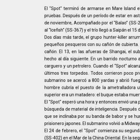
El "Spot" terminó de armarse en Mare Island 
pruebas. Después de un período de estar en asti
de noviembre, Acompañado por el "Balao” (SS-285
al "Icefish" (SS-367) y el trío llegó a Saipán el 1
Dos días más tarde, el grupo hunter-killer arru
pequeños pesqueros con su cañón de cubierta.
cañón. El 13, en las afueras de Shangai, el su
hecho al día siguiente. En un barrido nocturno a 
carguero y un petrolero. Cuando el “Spot" alcan
últimos tres torpedos. Todos corrieron poco p
submarino se acercó a 800 yardas y abrió fueg
hombre cubría el puesto de la ametralladora 
superior era un matadero: el buque estaba muert
El "Spot" esperó una hora y entonces envió una 
búsqueda de material de inteligencia. Después d
que se inclinaba por su banda de babor y se hu
prisionero japones. El submarino volvió a Midwa
El 24 de febrero, el "Spot" comienza su segunda
(SS-402) en el Mar de la China Oriental. En la se