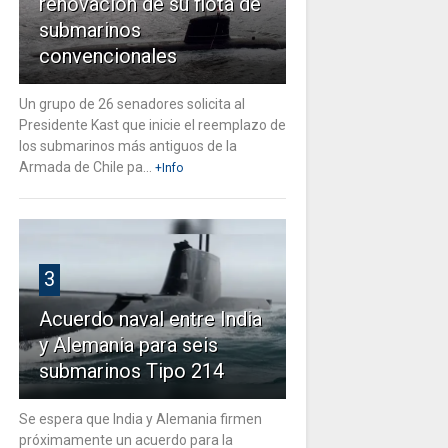
renovación de su flota de
submarinos
convencionales
Un grupo de 26 senadores solicita al
Presidente Kast que inicie el reemplazo de
los submarinos más antiguos de la
Armada de Chile pa...
+Info
3
Acuerdo naval entre India
y Alemania para seis
submarinos Tipo 214
Se espera que India y Alemania firmen
próximamente un acuerdo para la