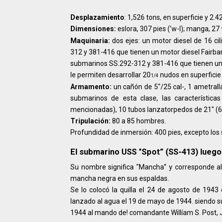
Desplazamiento
: 1,526 tons, en superficie y 2.
Dimensiones:
eslora, 307 pies (’w-l); manga, 27
Maquinaria:
dos ejes: un motor diesel de 16 ci
312 y 381-416 que tienen un motor diesel Fairban
submarinos SS.292-312 y 381-416 que tienen un mo
le permiten desarrollar 20
nudos en superficie
1/4
Armamento:
un cañón de 5"/25 cal-, 1 ametral
submarinos de esta clase, las característica
mencionadas), 10 tubos lanzatorpedos de 21" (6 
Tripulación:
80 a 85 hombres.
Profundidad de inmersión: 400 pies, excepto los
El submarino USS "Spot” (SS-413) lueg
Su nombre significa "Mancha” y corresponde al
mancha negra en sus espaldas.
Se lo colocó la quilla el 24 de agosto de 1943 e
lanzado al agua el 19 de mayo de 1944. siendo s
1944 al mando de! comandante Willíam S. Post, J