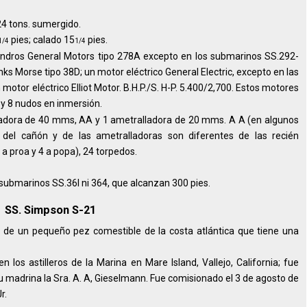
424 tons. sumergido.
pies; calado 15
pies.
1/4
1/4
lindros General Motors tipo 278A excepto en los submarinos SS.292-
ks Morse tipo 38D; un motor eléctrico General Electric, excepto en las
tor eléctrico Elliot Motor. B.H.P./S. H-P. 5.400/2,700. Estos motores
 y 8 nudos en inmersión.
ladora de 40 mms, AA y 1 ametralladora de 20 mms. A A (en algunos
s del cañón y de las ametralladoras son diferentes de las recién
a proa y 4 a popa), 24 torpedos.
 submarinos SS.36I ni 364, que alcanzan 300 pies.
o SS. Simpson S-21
 de un pequeño pez comestible de la costa atlántica que tiene una
n los astilleros de la Marina en Mare Island, Vallejo, California; fue
u madrina la Sra. A. A, Gieselmann. Fue comisionado el 3 de agosto de
r.