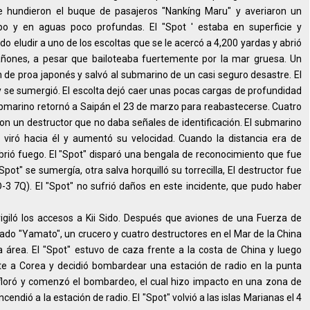
e hundieron el buque de pasajeros "Nankíng Maru" y averiaron un
o y en aguas poco profundas. El "Spot ' estaba en superficie y
o eludir a uno de los escoltas que se le acercó a 4,200 yardas y abrió
cañones, a pesar que bailoteaba fuertemente por la mar gruesa. Un
n de proa japonés y salvó al submarino de un casi seguro desastre. El
 se sumergió. El escolta dejó caer unas pocas cargas de profundidad
ubmarino retornó a Saipán el 23 de marzo para reabastecerse. Cuatro
ron un destructor que no daba señales de identificación. El submarino
 viró hacia él y aumentó su velocidad. Cuando la distancia era de
rió fuego. El "Spot" disparó una bengala de reconocimiento que fue
t" se sumergía, otra salva horquilló su torrecilla, El destructor fue
-3 7Q). El "Spot" no sufrió daños en este incidente, que pudo haber
vigiló los accesos a Kii Sido. Después que aviones de una Fuerza de
ado "Yamato", un crucero y cuatro destructores en el Mar de la China
sta área. El "Spot" estuvo de caza frente a la costa de China y luego
te a Corea y decidió bombardear una estación de radio en la punta
l afloró y comenzó el bombardeo, el cual hizo impacto en una zona de
endió a la estación de radio. El "Spot" volvió a las islas Marianas el 4