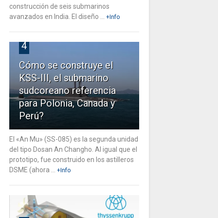
construcción de seis submarinos
avanzados en India. El diseño ...
+Info
4
Cómo se construye el
KSS-III, el submarino
sudcoreano referencia
para Polonia, Canada y
Perú?
El «An Mu» (SS-085) es la segunda unidad
del tipo Dosan An Changho. Al igual que el
prototipo, fue construido en los astilleros
DSME (ahora ...
+Info