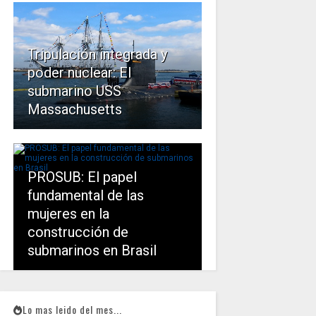
Tripulación integrada y
poder nuclear: El
submarino USS
Massachusetts
PROSUB: El papel
fundamental de las
mujeres en la
construcción de
submarinos en Brasil
Lo mas leido del mes...