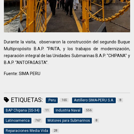
Durante la visita, observaron la construcción del segundo Buque
Multipropósito B.A.P. “PAITA, y los trabajos de modernización,
reparación integral de las Unidades Submarinas B.A.P. "CHIPANA" y
B.A.P. “ANTOFAGASTA”.
Fuente: SIMA PERU
ETIQUETAS:
.Peru
Astillero SIMA-PERU S.A.
165
8
BAP Chipana (SS-34)
Industria Naval
11
556
Latinoamerica
Motores para Submarinos
767
8
Reparaciones Media Vida
28