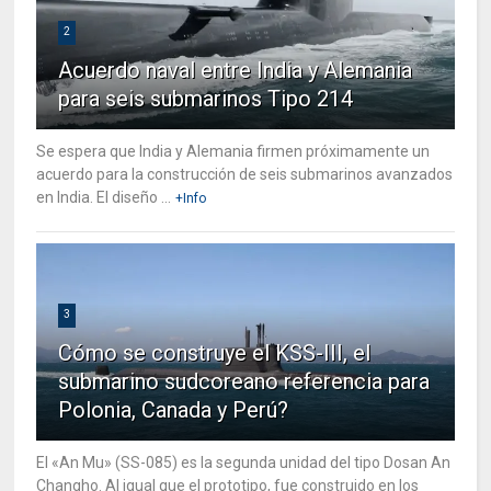
2
Acuerdo naval entre India y Alemania
para seis submarinos Tipo 214
Se espera que India y Alemania firmen próximamente un
acuerdo para la construcción de seis submarinos avanzados
en India. El diseño ...
+Info
3
Cómo se construye el KSS-III, el
submarino sudcoreano referencia para
Polonia, Canada y Perú?
El «An Mu» (SS-085) es la segunda unidad del tipo Dosan An
Changho. Al igual que el prototipo, fue construido en los