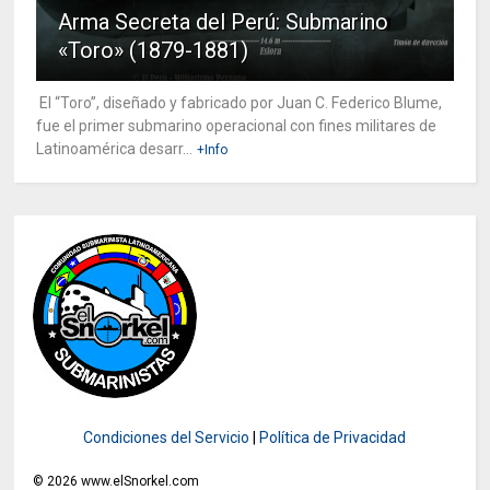
Arma Secreta del Perú: Submarino
«Toro» (1879-1881)
El “Toro”, diseñado y fabricado por Juan C. Federico Blume,
fue el primer submarino operacional con fines militares de
Latinoamérica desarr...
+Info
Condiciones del Servicio
|
Política de Privacidad
©
2026
www.elSnorkel.com