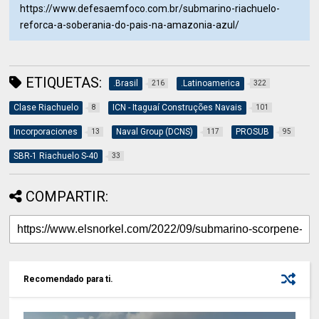
https://www.defesaemfoco.com.br/submarino-riachuelo-
reforca-a-soberania-do-pais-na-amazonia-azul/
ETIQUETAS:
.Brasil
.Latinoamerica
216
322
Clase Riachuelo
ICN - Itaguaí Construções Navais
8
101
Incorporaciones
Naval Group (DCNS)
PROSUB
13
117
95
SBR-1 Riachuelo S-40
33
COMPARTIR:
Recomendado para ti.