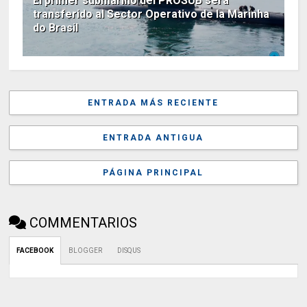
El primer submarino del PROSUB será
transferido al Sector Operativo de la Marinha
do Brasil
ENTRADA MÁS RECIENTE
ENTRADA ANTIGUA
PÁGINA PRINCIPAL
COMMENTARIOS
FACEBOOK
BLOGGER
DISQUS