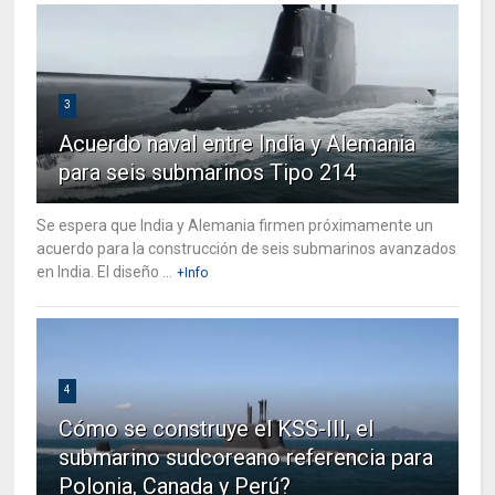
3
Acuerdo naval entre India y Alemania
para seis submarinos Tipo 214
Se espera que India y Alemania firmen próximamente un
acuerdo para la construcción de seis submarinos avanzados
en India. El diseño ...
+Info
4
Cómo se construye el KSS-III, el
submarino sudcoreano referencia para
Polonia, Canada y Perú?