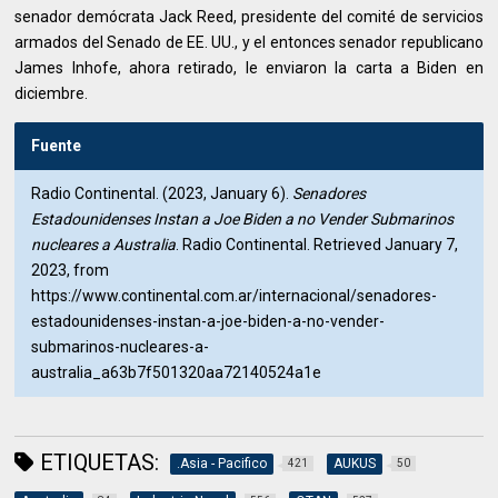
senador demócrata Jack Reed, presidente del comité de servicios
armados del Senado de EE. UU., y el entonces senador republicano
James Inhofe, ahora retirado, le enviaron la carta a Biden en
diciembre.
Fuente
Radio Continental. (2023, January 6).
Senadores
Estadounidenses Instan a Joe Biden a no Vender Submarinos
nucleares a Australia
. Radio Continental. Retrieved January 7,
2023, from
https://www.continental.com.ar/internacional/senadores-
estadounidenses-instan-a-joe-biden-a-no-vender-
submarinos-nucleares-a-
australia_a63b7f501320aa72140524a1e
ETIQUETAS:
.Asia - Pacifico
AUKUS
421
50