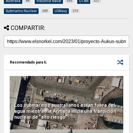
Australia
Industria Naval
OTAN
84
556
527
Submarino Nuclear
USNavy
269
313
COMPARTIR:
Recomendado para ti.
Los submarinos australianos estan fuera del
agua mientras la Armada inicia una transición
nuclear de "alto riesgo"