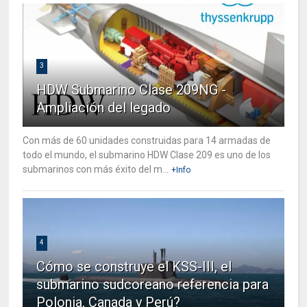
3
HDW Submarino Clase 209NG -
Ampliación del legado
Con más de 60 unidades construidas para 14 armadas de
todo el mundo, el submarino HDW Clase 209 es uno de los
submarinos con más éxito del m...
+Info
4
Cómo se construye el KSS-III, el
submarino sudcoreano referencia para
Polonia, Canada y Perú?