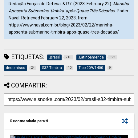
Redação Forças de Defesa, & R7. (2023, February 22).
Marinha
Aposenta Submarino 'timbira' após Quase Três Décadas
. Poder
Naval. Retrieved February 22, 2023, from
https://www.naval.com.br/blog/2023/02/22/marinha-
aposenta-submarino-timbira-apos-quase-tres-decadas/
ETIQUETAS:
.Brasil
.Latinoamerica
216
322
decomisos
S32 Timbira
Tipo 209/1400
24
10
9
COMPARTIR:
Recomendado para ti.