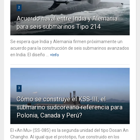
2
Acuerdo naval entre India y Alemania
para seis submarinos Tipo 214
Se espera que India y Alemania firmen próximamente un
acuerdo para la construcción de seis submarinos avanzados
en India. El diseño ...
+Info
3
Cómo se construye el KSS-III, el
submarino sudcoreano referencia para
Polonia, Canada y Perú?
El «An Mu» (SS-085) es la segunda unidad del tipo Dosan An
Changho. Al igual que el prototipo, fue construido en los