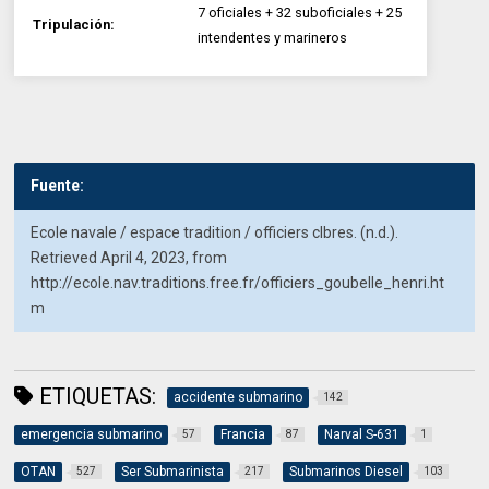
7 oficiales + 32 suboficiales + 25
Tripulación:
intendentes y marineros
Fuente:
Ecole navale / espace tradition / officiers clbres. (n.d.).
Retrieved April 4, 2023, from
http://ecole.nav.traditions.free.fr/officiers_goubelle_henri.ht
m
ETIQUETAS:
accidente submarino
142
emergencia submarino
Francia
Narval S-631
57
87
1
OTAN
Ser Submarinista
Submarinos Diesel
527
217
103