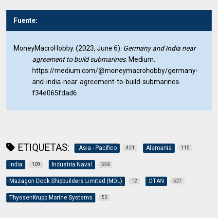
Fuente:
MoneyMacroHobby. (2023, June 6).
Germany and India near
agreement to build submarines
. Medium.
https://medium.com/@moneymacrohobby/germany-
and-india-near-agreement-to-build-submarines-
f34e065fdad6
ETIQUETAS:
.Asia - Pacifico
Alemania
421
115
India
Industria Naval
109
556
Mazagon Dock Shipbuilders Limited (MDL)
OTAN
12
527
ThyssenKrupp Marine Systems
53