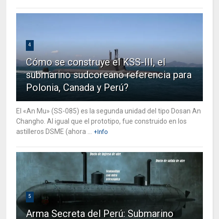
4
Cómo se construye el KSS-III, el
submarino sudcoreano referencia para
Polonia, Canada y Perú?
El «An Mu» (SS-085) es la segunda unidad del tipo Dosan An
Changho. Al igual que el prototipo, fue construido en los
astilleros DSME (ahora ...
+Info
5
Arma Secreta del Perú: Submarino