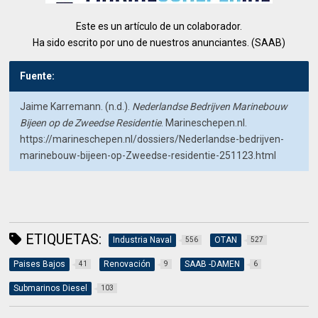
Este es un artículo de un colaborador.
Ha sido escrito por uno de nuestros anunciantes. (SAAB)
Fuente:
Jaime Karremann. (n.d.).
Nederlandse Bedrijven Marinebouw
Bijeen op de Zweedse Residentie
. Marineschepen.nl.
https://marineschepen.nl/dossiers/Nederlandse-bedrijven-
marinebouw-bijeen-op-Zweedse-residentie-251123.html
ETIQUETAS:
Industria Naval
OTAN
556
527
Paises Bajos
Renovación
SAAB -DAMEN
41
9
6
Submarinos Diesel
103