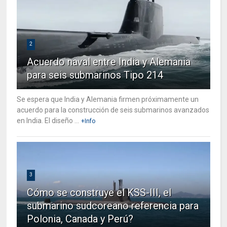
2
Acuerdo naval entre India y Alemania
para seis submarinos Tipo 214
Se espera que India y Alemania firmen próximamente un
acuerdo para la construcción de seis submarinos avanzados
en India. El diseño ...
+Info
3
Cómo se construye el KSS-III, el
submarino sudcoreano referencia para
Polonia, Canada y Perú?