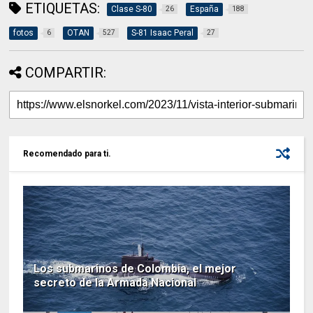
ETIQUETAS:
Clase S-80
España
26
188
fotos
OTAN
S-81 Isaac Peral
6
527
27
COMPARTIR:
Recomendado para ti.
Los submarinos de Colombia, el mejor
secreto de la Armada Nacional