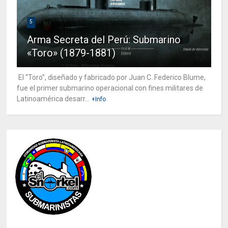
5
Arma Secreta del Perú: Submarino
«Toro» (1879-1881)
El “Toro”, diseñado y fabricado por Juan C. Federico Blume,
fue el primer submarino operacional con fines militares de
Latinoamérica desarr...
+Info