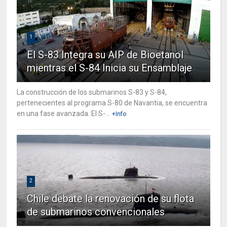
1
El S-83 Integra su AIP de Bioetanol
mientras el S-84 Inicia su Ensamblaje
La construcción de los submarinos S-83 y S-84,
pertenecientes al programa S-80 de Navantia, se encuentra
en una fase avanzada. El S-...
+Info
2
Chile debate la renovación de su flota
de submarinos convencionales