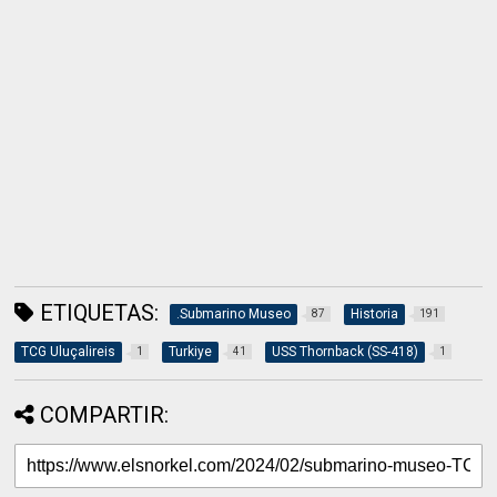
ETIQUETAS:
.Submarino Museo
Historia
87
191
TCG Uluçalireis
Turkiye
USS Thornback (SS-418)
1
41
1
COMPARTIR: