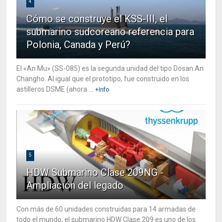
4
Cómo se construye el KSS-III, el
submarino sudcoreano referencia para
Polonia, Canada y Perú?
El «An Mu» (SS-085) es la segunda unidad del tipo Dosan An
Changho. Al igual que el prototipo, fue construido en los
astilleros DSME (ahora ...
+Info
5
HDW Submarino Clase 209NG -
Ampliación del legado
Con más de 60 unidades construidas para 14 armadas de
todo el mundo, el submarino HDW Clase 209 es uno de los