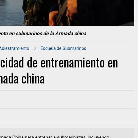
ento en submarinos de la Armada china
Adiestramiento
Escuela de Submarinos
acidad de entrenamiento en
mada china
Armada China para entrenar a submarinistas, incluyendo