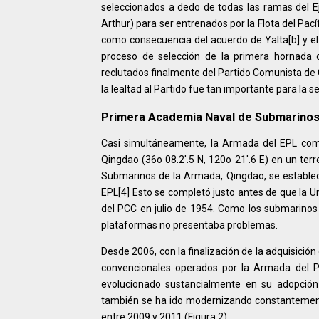
seleccionados a dedo de todas las ramas del Ej
Arthur) para ser entrenados por la Flota del Pac
como consecuencia del acuerdo de Yalta[b] y el 
proceso de selección de la primera hornada d
reclutados finalmente del Partido Comunista de Ch
la lealtad al Partido fue tan importante para la s
Primera Academia Naval de Submarino
Casi simultáneamente, la Armada del EPL come
Qingdao (36o 08.2'.5 N, 120o 21'.6 E) en un ter
Submarinos de la Armada, Qingdao, se establec
EPL[4] Esto se completó justo antes de que la 
del PCC en julio de 1954. Como los submarinos
plataformas no presentaba problemas.
Desde 2006, con la finalización de la adquisició
convencionales operados por la Armada del 
evolucionado sustancialmente en su adopción 
también se ha ido modernizando constantemente
entre 2009 y 2011 (Figura 2).