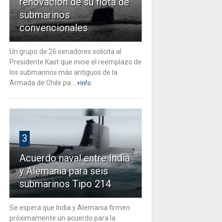
renovación de su flota de
submarinos
convencionales
Un grupo de 26 senadores solicita al
Presidente Kast que inicie el reemplazo de
los submarinos más antiguos de la
Armada de Chile pa...
+Info
3
Acuerdo naval entre India
y Alemania para seis
submarinos Tipo 214
Se espera que India y Alemania firmen
próximamente un acuerdo para la