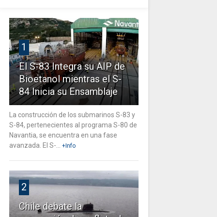
1
El S-83 Integra su AIP de
Bioetanol mientras el S-
84 Inicia su Ensamblaje
La construcción de los submarinos S-83 y
S-84, pertenecientes al programa S-80 de
Navantia, se encuentra en una fase
avanzada. El S-...
+Info
2
Chile debate la