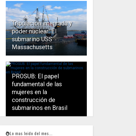
Tripulación integrada y
poder nuclear: El
submarino USS
Massachusetts
PROSUB: El papel
fundamental de las
mujeres en la
construcción de
submarinos en Brasil
Lo mas leido del mes...