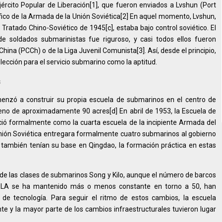
ército Popular de Liberación[1], que fueron enviados a Lvshun (Port
ífico de la Armada de la Unión Soviética[2] En aquel momento, Lvshun,
Tratado Chino-Soviético de 1945[c], estaba bajo control soviético. El
e soldados submarinistas fue riguroso, y casi todos ellos fueron
ina (PCCh) o de la Liga Juvenil Comunista[3]. Así, desde el principio,
elección para el servicio submarino como la aptitud.
s
nzó a construir su propia escuela de submarinos en el centro de
reno de aproximadamente 90 acres[d] En abril de 1953, la Escuela de
ió formalmente como la cuarta escuela de la incipiente Armada del
Unión Soviética entregara formalmente cuatro submarinos al gobierno
 también tenían su base en Qingdao, la formación práctica en estas
n de las clases de submarinos Song y Kilo, aunque el número de barcos
PLA se ha mantenido más o menos constante en torno a 50, han
de tecnología. Para seguir el ritmo de estos cambios, la escuela
 y la mayor parte de los cambios infraestructurales tuvieron lugar