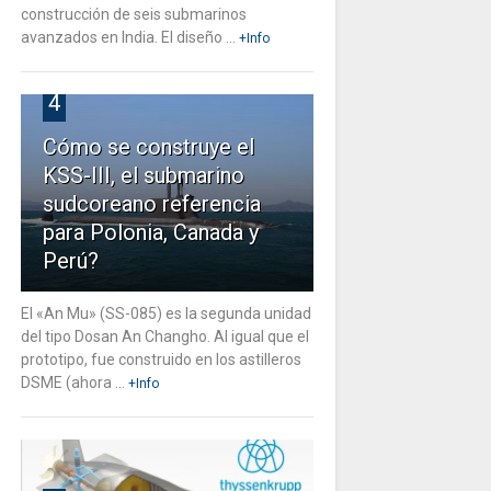
construcción de seis submarinos
avanzados en India. El diseño ...
+Info
4
Cómo se construye el
KSS-III, el submarino
sudcoreano referencia
para Polonia, Canada y
Perú?
El «An Mu» (SS-085) es la segunda unidad
del tipo Dosan An Changho. Al igual que el
prototipo, fue construido en los astilleros
DSME (ahora ...
+Info