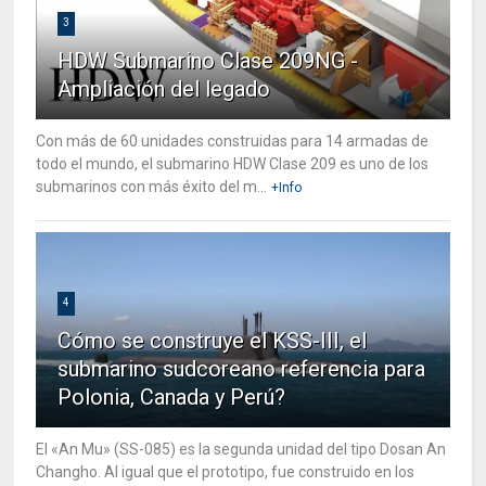
3
HDW Submarino Clase 209NG -
Ampliación del legado
Con más de 60 unidades construidas para 14 armadas de
todo el mundo, el submarino HDW Clase 209 es uno de los
submarinos con más éxito del m...
+Info
4
Cómo se construye el KSS-III, el
submarino sudcoreano referencia para
Polonia, Canada y Perú?
El «An Mu» (SS-085) es la segunda unidad del tipo Dosan An
Changho. Al igual que el prototipo, fue construido en los