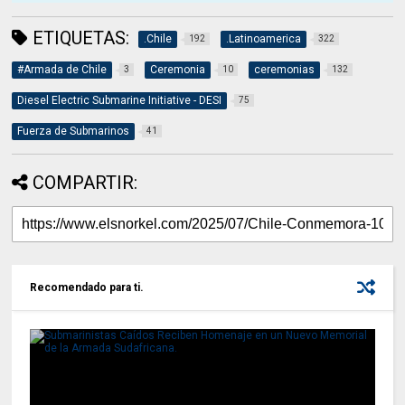
ETIQUETAS:
.Chile
.Latinoamerica
192
322
#Armada de Chile
Ceremonia
ceremonias
3
10
132
Diesel Electric Submarine Initiative - DESI
75
Fuerza de Submarinos
41
COMPARTIR:
Recomendado para ti.